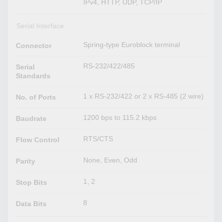
IPv4, HTTP, UDP, TCP/IP
Serial Interface
Spring-type Euroblock terminal
Connector
RS-232/422/485
Serial
Standards
1 x RS-232/422 or 2 x RS-485 (2 wire)
No. of Ports
1200 bps to 115.2 kbps
Baudrate
RTS/CTS
Flow Control
None, Even, Odd
Parity
1, 2
Stop Bits
8
Data Bits