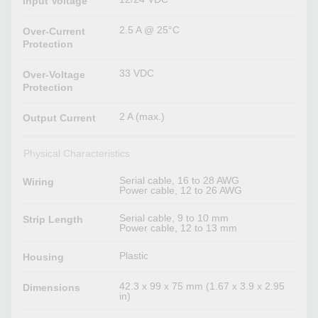
Input Voltage
2.5 A @ 25°C
Over-Current
Protection
33 VDC
Over-Voltage
Protection
2 A (max.)
Output Current
Physical Characteristics
Serial cable, 16 to 28 AWG
Wiring
Power cable, 12 to 26 AWG
Serial cable, 9 to 10 mm
Strip Length
Power cable, 12 to 13 mm
Plastic
Housing
42.3 x 99 x 75 mm (1.67 x 3.9 x 2.95
Dimensions
in)