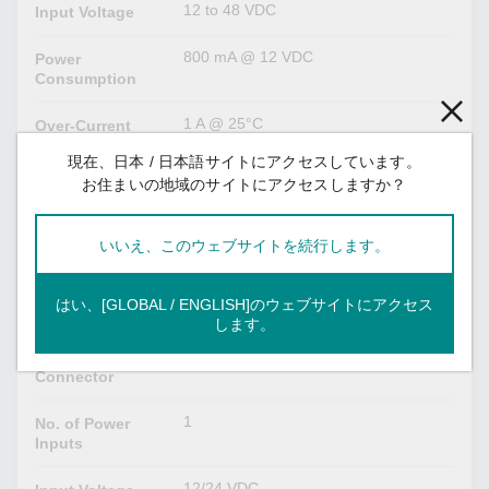
12 to 48 VDC
Input Voltage
800 mA @ 12 VDC
Power
Consumption
1 A @ 25°C
Over-Current
Protection
現在、日本 / 日本語サイトにアクセスしています。
お住まいの地域のサイトにアクセスしますか？
55 VDC
Over-Voltage
Protection
いいえ、このウェブサイトを続行します。
1 A (max.)
Output Current
はい、[GLOBAL / ENGLISH]のウェブサイトにアクセス
Field Power Parameters
します。
Spring-type Euroblock terminal
Power
Connector
1
No. of Power
Inputs
12/24 VDC