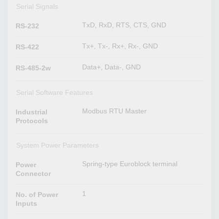
Serial Signals
TxD, RxD, RTS, CTS, GND
RS-232
Tx+, Tx-, Rx+, Rx-, GND
RS-422
Data+, Data-, GND
RS-485-2w
Serial Software Features
Modbus RTU Master
Industrial
Protocols
System Power Parameters
Spring-type Euroblock terminal
Power
Connector
1
No. of Power
Inputs