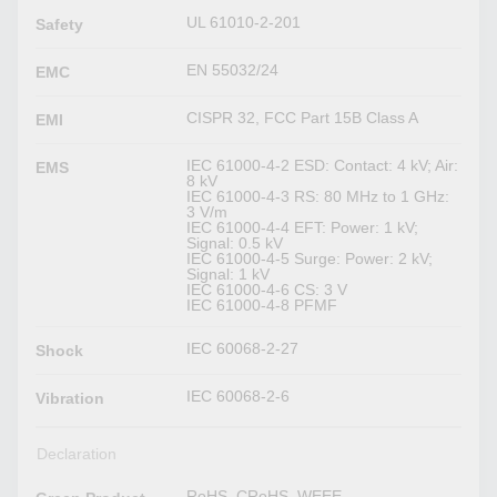
UL 61010-2-201
Safety
EN 55032/24
EMC
CISPR 32, FCC Part 15B Class A
EMI
IEC 61000-4-2 ESD: Contact: 4 kV; Air:
EMS
8 kV
IEC 61000-4-3 RS: 80 MHz to 1 GHz:
3 V/m
IEC 61000-4-4 EFT: Power: 1 kV;
Signal: 0.5 kV
IEC 61000-4-5 Surge: Power: 2 kV;
Signal: 1 kV
IEC 61000-4-6 CS: 3 V
IEC 61000-4-8 PFMF
IEC 60068-2-27
Shock
IEC 60068-2-6
Vibration
Declaration
RoHS, CRoHS, WEEE