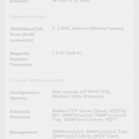
3k VDC or 2k Vrms
Isolation
Ethernet Interface
2, 1 MAC address (Ethernet bypass)
10/100BaseT(X)
Ports (RJ45
connector)
1.5 kV (built-in)
Magnetic
Isolation
Protection
Ethernet Software Features
Web Console (HTTP/HTTPS),
Configuration
Windows Utility (IOxpress)
Options
Modbus TCP Server (Slave), RESTful
Industrial
API, SNMPv1/v2c/v3, SNMPv1/v2c/v3
Protocols
Trap, SNMPv2c/v3 Inform, MQTT
SNMPv1/v2c/v3, SNMPv1/v2c/v3 Trap,
Management
SNMPv2c/v3 Inform, DHCP Client,