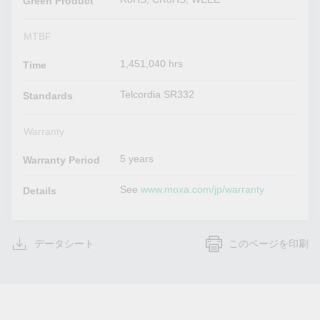
Green Product
MTBF
1,451,040 hrs
Time
Telcordia SR332
Standards
Warranty
5 years
Warranty Period
See
www.moxa.com/jp/warranty
Details
データシート
このページを印刷