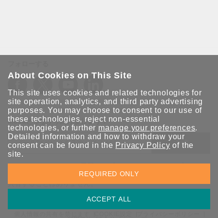
フォローする
About Cookies on This Site
This site uses cookies and related technologies for
site operation, analytics, and third party advertising
purposes. You may choose to consent to our use of
these technologies, reject non-essential
Moxaとつながり続けましょう！
technologies, or further
manage your preferences
.
Detailed information and how to withdraw your
送信
consent can be found in the
Privacy Policy
of the
site.
Moxaソリューションの最新アップデートにサインアップしま
REQUIRED ONLY
す。 Moxaではプライバシーを尊重しており、メールを他の人と
共有することはありません。
ACCEPT ALL
個人情報の共有を禁じます
COOKIE設定
プライバシーポリシー