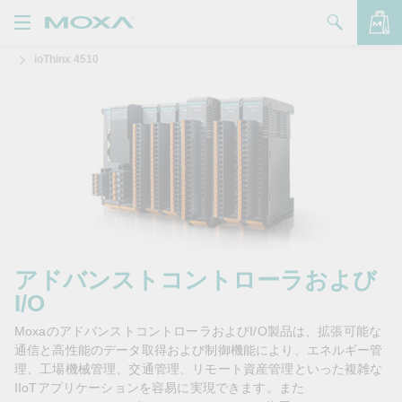
ioThinx 4510
製品
ソリューション
バッグを見る
サポート
購入方法
Moxaについて
お問い合わせ
アドバンストコントローラおよび
I/O
パートナー・ゾーン
MoxaのアドバンストコントローラおよびI/O製品は、拡張可能な
My Moxa
通信と高性能のデータ取得および制御機能により、エネルギー管
理、工場機械管理、交通管理、リモート資産管理といった複雑な
IIoTアプリケーションを容易に実現できます。また