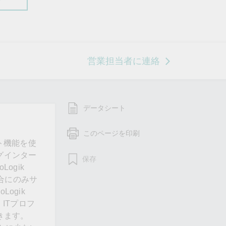
営業担当者に連絡
データシート
このページを印刷
ート機能を使
ングインター
保存
ogik
場合にのみサ
ogik
ITプロフ
きます。