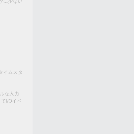
かに少ない
、
、タイムスタ
プルな入力
I/Oイベ