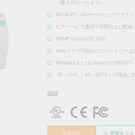
OPC UAソフトウェア
IIoT
（最大24ルールまで）
記載されていないMoxa製品に関するテクニカルサポートは、
ークセキュリティアプラ
およびイベント
IPカメラおよびビデオサーバー
MX-AOPC UAサーバーとのアクテ
ピアツーピア通信で時間および配線
SNMP v1/v2c/v3に対応
Webブラウザ経由のフレンドリーな
WindowsまたはLinux向けのMXI
-40～75°C（-40～167°F）
認証
見積依頼
更新をフォ