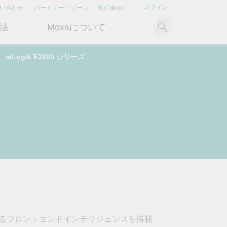
ログイン
い合わせ
パートナー・ゾーン
My Moxa
法
Moxaについて
ioLogik E2200 シリーズ
ィ
産業用コンピューティング
おすすめトピック
リソース
x86コンピュータ
文書ライブラリ
Armベースコンピュータ
ケーススタディ
キ
Moxa Japan合同会社
OTデータの秘密を解
電力の安定供
に
について
き明かす
るBESSソリ
パネルPC
記事ライブラリ
ン
さらなる市場拡大とサポート体
産業分野のデジタル変革を成功
Bハ
IIoTゲートウェイ
動画ライブラリ
制を強化すべく、2020年に日本
させるために、OTデータの秘密
リテ
よりクリーンで持
法人を設立
を解き明かす方法を学びましょ
アド
ルギー環境への移行
システムソフトウェア
う。
イブ
どのように貢献す
もっと詳しく知る
ださい。
もっと詳しく知る
もっと詳しく知
によるフロントエンドインテリジェンスを搭載