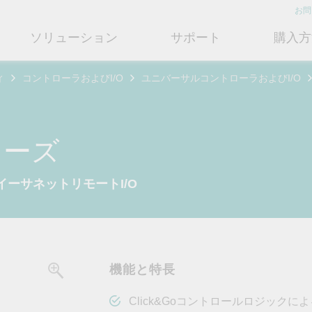
お問
ソリューション
サポート
購入方
ィ
コントローラおよびI/O
ユニバーサルコントローラおよびI/O
ットワークインフラ
ート
ついて
産業用エッジコネクティビテ
テクノロジー
修理および保証
さらにMoxaについて知る
ットスイッチ
ェアおよびドキュメント
フィール
シリアルデバイスサーバー
産業用ネットワークセキュリティ
製品修理サービス/RMA
店検索
営業担当へのお問い合わせ
シリーズ
ルータ
するよくあるご質問
ションとマイルストーン
シリアルコンバータ
TSN
保証方針
電力の安定供給を支え
情熱を新たな可能性に
OTネットワークセ
ューションパートナー (MJSP)
イーサネットリモートI/O
るBESSソリューショ
ュリティを強化する
ブリッジ/クライアント
ーサクセス
プロトコルゲートウェイ
シングルペアイーサネット
共に成長し成功することが、最
ン
は
ティアドバイザリ
（SPE）
高の成果につながります。
ートウェイ/ルータ
びガス
ビリティ
USB to シリアルコンバータ/US
よりクリーンで持続可能なエネ
産業ネットワークのセキュ
もっと詳しく知る
ェアライセンス管理
ブ
Ethernet-APL
ルギー環境への移行をBESSが
ィ対策向上には、専門家の
ットメディアコンバータ
どのように貢献するのかご覧く
バイスが豊富な当社記事ラ
フサイクル管理ポリシー
マルチポートシリアルボード
ローカル5Gネットワーク
ださい。
ラリをご覧ください。
機能と特長
ーク管理ソフトウェア
ジェント交通
ューと行動規範
もっと詳しく知る
もっと詳しく知る
コントローラおよびI/O
OTデータ統合と活用
リモートアクセス
Click&Goコントロールロジック