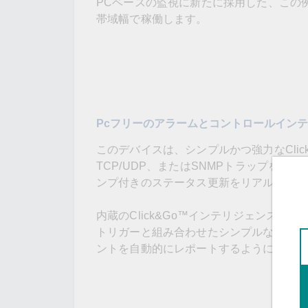
PCベースの監視に新たに採用した、この
帯域幅で稼働します。
Pcフリーのアラームとコントロールイン
このデバイスは、シンプルかつ強力なCli
TCP/UDP、またはSNMPトラップを
ンプ付きのステータス更新をリアルタイム
内蔵のClick&Go™インテリジェンス
トリガーと組み合わせたシンプルな出力用
ントを自動的にレポートするように設定す