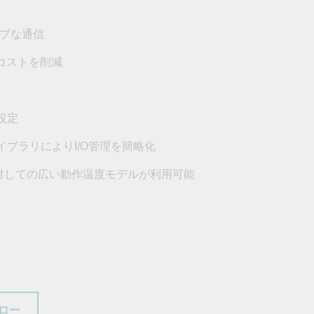
フォームよりお問い合わせください
ィブな通信
すべての製品を見る
コストを削減
設定
OライブラリによりI/O管理を簡略化
の環境に対しての広い動作温度モデルが利用可能
ロー