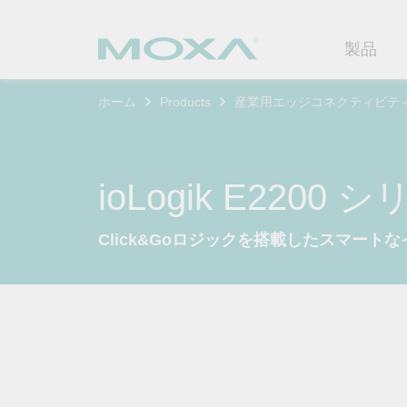
製品
ホーム
Products
産業用エッジコネクティビテ
産業用ネ
産業分野
製品サポ
連絡する
Moxaに
イーサネ
製造
ソフトウ
企業プロ
代理
ioLogik E2200 
セキュア
鉄道
製品に関
イノベー
OTデータの秘密を解
ソリ
（FAQ)
Click&Goロジックを搭載したスマートな
き明かす
無線AP/
電力
カスタマ
セキュリ
産業分野のデジタル変革を成功
セルラーゲ
石油およ
サステナ
させるために、OTデータの秘密
ソフトウ
を解き明かす方法を学びましょ
イーサネ
海洋
ポリシー
う。
製品ライ
もっと詳しく知る
ネットワ
インテリ
コアバリ
セキュア
キャリア