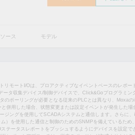
ソース
モデル
イーサネットリモートI/Oは、プロアクティブなイベントベースのレポ
データ収集デバイス/制御デバイスで、Click&Goプログラミ
ポーリングが必要となる従来のPLCとは異なり、MoxaのioL
サーバーと併用した場合、状態変更または設定イベントが発生した
ングを使用してSCADAシステムと通信します。さらに、ioL
ステム）を使用した通信と制御のためのSNMPを備えているため、
/Oステータスレポートをプッシュするようにデバイスを設定で