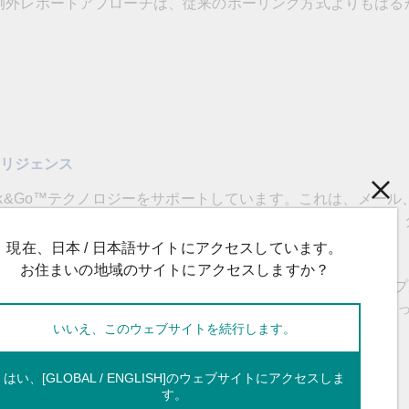
例外レポートアプローチは、従来のポーリング方式よりもはる
テリジェンス
ck&Go™テクノロジーをサポートしています。これは、メール
介して配信されるイベント駆動型のレポートとアラームを設定し
で配信する強力で効果的なツールです。
現在、日本 / 日本語サイトにアクセスしています。
お住まいの地域のサイトにアクセスしますか？
を備えたこのデバイスは、PCコントローラを必要とせずに、シン
に設定できます。これにより、ユーザーが指定した条件に従って
いいえ、このウェブサイトを続行します。
ることができます。
はい、[GLOBAL / ENGLISH]のウェブサイトにアクセスしま
す。