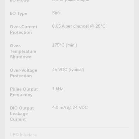
Sink
I/O Type
0.65 A per channel @ 25°C
Over-Current
Protection
175°C (min.)
Over-
Temperature
Shutdown
45 VDC (typical)
Over-Voltage
Protection
1 kHz
Pulse Output
Frequency
4.0 mA @ 24 VDC
DIO Output
Leakage
Current
LED Interface