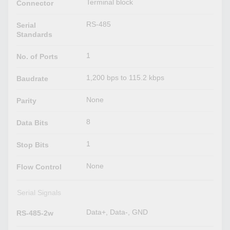
Terminal block
Connector
RS-485
Serial
Standards
1
No. of Ports
1,200 bps to 115.2 kbps
Baudrate
None
Parity
8
Data Bits
1
Stop Bits
None
Flow Control
Serial Signals
Data+, Data-, GND
RS-485-2w