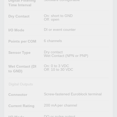
Digital Filtering
Time Interval
On: short to GND
Dry Contact
Off: open
DI or event counter
I/O Mode
6 channels
Points per COM
Dry contact
Sensor Type
Wet Contact (NPN or PNP)
On: 0 to 3 VDC
Wet Contact (DI
Off: 10 to 30 VDC
to GND)
Digital Outputs
Screw-fastened Euroblock terminal
Connector
200 mA per channel
Current Rating
DO or pulse output
I/O Mode