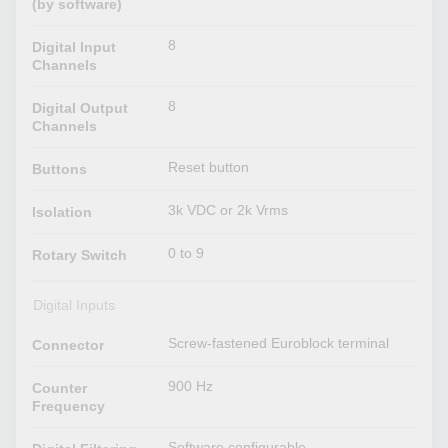
(by software)
8
Digital Input
Channels
8
Digital Output
Channels
Reset button
Buttons
3k VDC or 2k Vrms
Isolation
0 to 9
Rotary Switch
Digital Inputs
Screw-fastened Euroblock terminal
Connector
900 Hz
Counter
Frequency
Software configurable