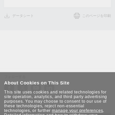
データシート
このページを印刷
フォローする
About Cookies on This Site
This site uses cookies and related technologies for
site operation, analytics, and third party advertising
purposes. You may choose to consent to our use of
these technologies, reject non-essential
Moxaとつながり続けましょう！
technologies, or further
manage your preferences
.