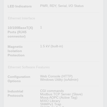
PWR, RDY, Serial, I/O Status
LED Indicators
Ethernet Interface
1
10/100BaseT(X)
Ports (RJ45
connector)
1.5 kV (built-in)
Magnetic
Isolation
Protection
Ethernet Software Features
Web Console (HTTP)
Configuration
Windows Utility (ioAdmin)
Options
CGI commands
Industrial
Modbus TCP Server (Slave)
Protocols
Moxa AOPC (Active Tag)
MXIO Library
SNMPv1 Trap