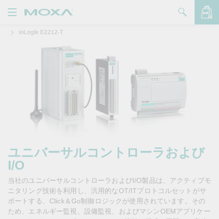
ioLogik E2212-T
製品
ソリューション
バッグを見る
サポート
購入方法
Moxaについて
お問い合わせ
ユニバーサルコントローラおよび
I/O
パートナー・ゾーン
当社のユニバーサルコントローラおよびI/O製品は、アクティブモ
My Moxa
ニタリング技術を利用し、汎用的なOT/ITプロトコルセットがサ
ポートする、Click＆Go制御ロジックが使用されています。その
ため、エネルギー監視、設備監視、およびマシンOEMアプリケー