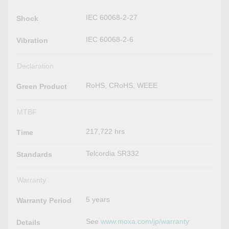
IEC 60068-2-27
Shock
IEC 60068-2-6
Vibration
Declaration
RoHS, CRoHS, WEEE
Green Product
MTBF
217,722 hrs
Time
Telcordia SR332
Standards
Warranty
5 years
Warranty Period
See
www.moxa.com/jp/warranty
Details