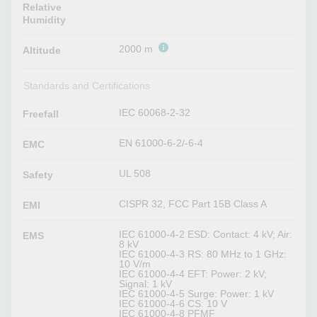
Relative
Humidity
2000 m
Altitude
Standards and Certifications
IEC 60068-2-32
Freefall
EN 61000-6-2/-6-4
EMC
UL 508
Safety
CISPR 32, FCC Part 15B Class A
EMI
IEC 61000-4-2 ESD: Contact: 4 kV; Air:
EMS
8 kV
IEC 61000-4-3 RS: 80 MHz to 1 GHz:
10 V/m
IEC 61000-4-4 EFT: Power: 2 kV;
Signal: 1 kV
IEC 61000-4-5 Surge: Power: 1 kV
IEC 61000-4-6 CS: 10 V
IEC 61000-4-8 PFMF