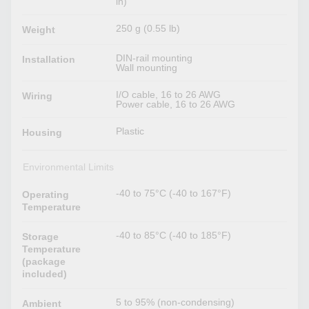
in)
250 g (0.55 lb)
Weight
DIN-rail mounting
Installation
Wall mounting
I/O cable, 16 to 26 AWG
Wiring
Power cable, 16 to 26 AWG
Plastic
Housing
Environmental Limits
-40 to 75°C (-40 to 167°F)
Operating
Temperature
-40 to 85°C (-40 to 185°F)
Storage
Temperature
(package
included)
5 to 95% (non-condensing)
Ambient