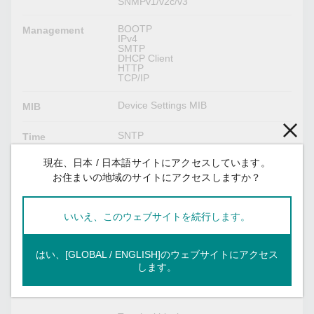
SNMPv1/v2c/v3
BOOTP
Management
IPv4
SMTP
DHCP Client
HTTP
TCP/IP
Device Settings MIB
MIB
SNTP
Time
Management
現在、日本 / 日本語サイトにアクセスしています。
お住まいの地域のサイトにアクセスしますか？
Modbus TCP
1, 2, 3, 4, 5, 6, 15, 16
Functions
いいえ、このウェブサイトを続行します。
Supported
Server
はい、[GLOBAL / ENGLISH]のウェブサイトにアクセス
Mode
します。
Serial Interface