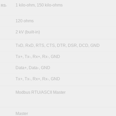
1 kilo-ohm, 150 kilo-ohms
 RS-
120 ohms
2 kV (built-in)
TxD, RxD, RTS, CTS, DTR, DSR, DCD, GND
Tx+, Tx-, Rx+, Rx-, GND
Data+, Data-, GND
Tx+, Tx-, Rx+, Rx-, GND
Modbus RTU/ASCII Master
Master