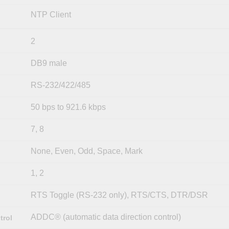
NTP Client
2
DB9 male
RS-232/422/485
50 bps to 921.6 kbps
7, 8
None, Even, Odd, Space, Mark
1, 2
RTS Toggle (RS-232 only), RTS/CTS, DTR/DSR
ADDC® (automatic data direction control)
trol