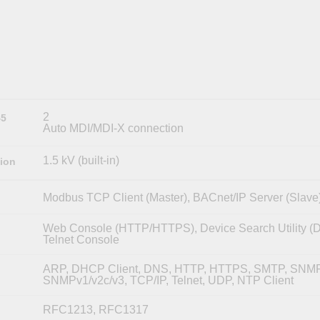
OPC UAソフトウェア
IIoT
記載されていないMoxa製品に関するテクニカルサポートは、
ークセキュリティアプラ
およびイベント
IPカメラおよびビデオサーバー
2
45
Auto MDI/MDI-X connection
1.5 kV (built-in)
tion
Modbus TCP Client (Master), BACnet/IP Server (Slave
Web Console (HTTP/HTTPS), Device Search Utility (
Telnet Console
ARP, DHCP Client, DNS, HTTP, HTTPS, SMTP, SNMP
SNMPv1/v2c/v3, TCP/IP, Telnet, UDP, NTP Client
RFC1213, RFC1317