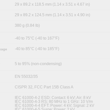
29 x 89.2 x 118.5 mm (1.14 x 3.51 x 4.67 in)
29 x 89.2 x 124.5 mm (1.14 x 3.51 x 4.90 in)
380 g (0.84 lb)
-40 to 75°C (-40 to 167°F)
-40 to 85°C (-40 to 185°F)
kage
5 to 95% (non-condensing)
y
EN 55032/35
CISPR 32, FCC Part 15B Class A
IEC 61000-4-2 ESD: Contact: 6 kV; Air: 8 kV
IEC 61000-4-3 RS: 80 MHz to 1 GHz: 10 V/m
IEC 61000-4-4 EFT: Power: 4 kV; Signal: 2 kV
IEC 61000-4-5 Surge: Power: 2 kV