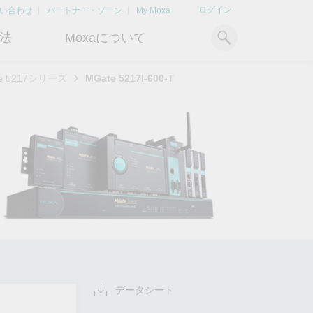
ログイン
い合わせ
パートナー・ゾーン
My Moxa
法
Moxaについて
e 5217シリーズ
MGate 5217I-600-T
ィ
産業用コンピューティング
おすすめトピック
リソース
x86コンピュータ
文書ライブラリ
Armベースコンピュータ
ケーススタディ
キ
Moxa Japan合同会社
OTデータの秘密を解
電力の安定供
に
について
き明かす
るBESSソリ
パネルPC
記事ライブラリ
ン
さらなる市場拡大とサポート体
産業分野のデジタル変革を成功
Bハ
IIoTゲートウェイ
動画ライブラリ
制を強化すべく、2020年に日本
させるために、OTデータの秘密
リテ
よりクリーンで持
法人を設立
を解き明かす方法を学びましょ
アド
ルギー環境への移行
システムソフトウェア
う。
イブ
どのように貢献す
もっと詳しく知る
ださい。
もっと詳しく知る
もっと詳しく知
データシート