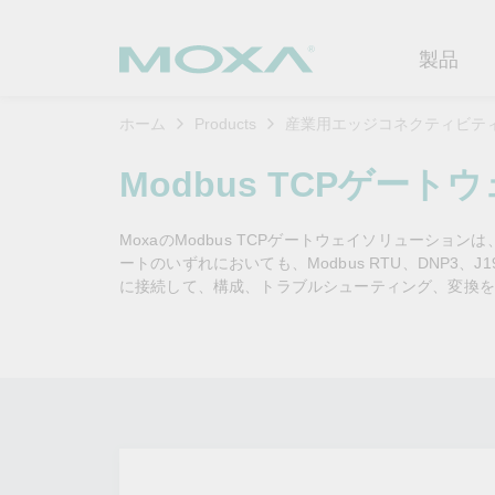
製品
ホーム
Products
産業用エッジコネクティビテ
産業用ネ
産業分野
製品サポ
連絡する
Moxaに
Modbus TCPゲート
イーサネ
製造
ソフトウ
企業プロ
代理
MoxaのModbus TCPゲートウェイソリューシ
セキュア
鉄道
製品に関
イノベー
ートのいずれにおいても、Modbus RTU、DNP3、J1
OTデータの秘密を解
ソリ
（FAQ)
に接続して、構成、トラブルシューティング、変換を
き明かす
無線AP/
電力
カスタマ
セキュリ
産業分野のデジタル変革を成功
セルラーゲ
石油およ
サステナ
させるために、OTデータの秘密
ソフトウ
を解き明かす方法を学びましょ
イーサネ
海洋
ポリシー
う。
製品ライ
もっと詳しく知る
ネットワ
インテリ
コアバリ
セキュア
キャリア