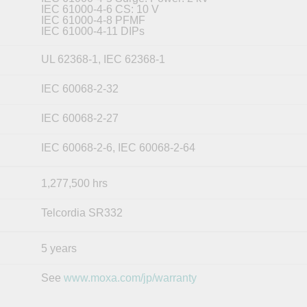
IEC 61000-4-6 CS: 10 V
IEC 61000-4-8 PFMF
IEC 61000-4-11 DIPs
UL 62368-1, IEC 62368-1
IEC 60068-2-32
IEC 60068-2-27
IEC 60068-2-6, IEC 60068-2-64
1,277,500 hrs
Telcordia SR332
5 years
See
www.moxa.com/jp/warranty