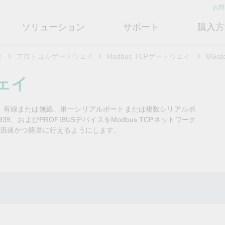
お問
ソリューション
サポート
購入方
ィ
プロトコルゲートウェイ
Modbus TCPゲートウェイ
MGat
ットワークインフラ
ート
ついて
産業用エッジコネクティビテ
テクノロジー
修理および保証
さらにMoxaについて知る
ウェイ
ットスイッチ
ェアおよびドキュメント
フィール
シリアルデバイスサーバー
産業用ネットワークセキュリティ
製品修理サービス/RMA
店検索
営業担当へのお問い合わせ
ョンは、有線または無線、単一シリアルポートまたは複数シリアルポ
ルータ
するよくあるご質問
ションとマイルストーン
シリアルコンバータ
TSN
保証方針
939、およびPROFIBUSデバイスをModbus TCPネットワーク
電力の安定供給を支え
情熱を新たな可能性に
OTネットワークセ
ューションパートナー (MJSP)
迅速かつ簡単に行えるようにします。
るBESSソリューショ
ュリティを強化する
ブリッジ/クライアント
ーサクセス
プロトコルゲートウェイ
シングルペアイーサネット
共に成長し成功することが、最
ン
は
ティアドバイザリ
（SPE）
高の成果につながります。
ートウェイ/ルータ
びガス
ビリティ
USB to シリアルコンバータ/US
よりクリーンで持続可能なエネ
産業ネットワークのセキュ
もっと詳しく知る
ェアライセンス管理
ブ
Ethernet-APL
ルギー環境への移行をBESSが
ィ対策向上には、専門家の
ットメディアコンバータ
どのように貢献するのかご覧く
バイスが豊富な当社記事ラ
フサイクル管理ポリシー
マルチポートシリアルボード
ローカル5Gネットワーク
ださい。
ラリをご覧ください。
ーク管理ソフトウェア
ジェント交通
ューと行動規範
もっと詳しく知る
もっと詳しく知る
コントローラおよびI/O
OTデータ統合と活用
リモートアクセス