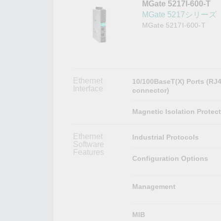
MGate 5217I-600-T
こちらに
ネットワ
新着情報
MGate 5217シリーズ
イアンス
MGate 5217I-600-T
Ethernet
10/100BaseT(X) Ports (RJ
Interface
connector)
Magnetic Isolation Protec
Ethernet
Industrial Protocols
Software
Features
Configuration Options
Management
MIB