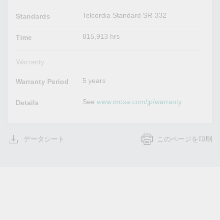
Telcordia Standard SR-332
Standards
815,913 hrs
Time
Warranty
5 years
Warranty Period
See
www.moxa.com/jp/warranty
Details
データシート
このページを印刷