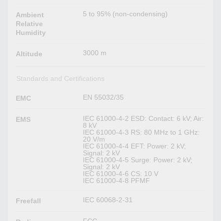
5 to 95% (non-condensing)
Ambient
Relative
Humidity
3000 m
Altitude
Standards and Certifications
EN 55032/35
EMC
IEC 61000-4-2 ESD: Contact: 6 kV; Air:
EMS
8 kV
IEC 61000-4-3 RS: 80 MHz to 1 GHz:
20 V/m
IEC 61000-4-4 EFT: Power: 2 kV;
Signal: 2 kV
IEC 61000-4-5 Surge: Power: 2 kV;
Signal: 2 kV
IEC 61000-4-6 CS: 10 V
IEC 61000-4-8 PFMF
IEC 60068-2-31
Freefall