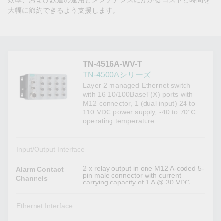
効率、および鉄道の運用とメンテナンスにかかるコストと時間を
大幅に節約できるよう支援します。
TN-4516A-WV-T
TN-4500Aシリーズ
Layer 2 managed Ethernet switch
with 16 10/100BaseT(X) ports with
M12 connector, 1 (dual input) 24 to
110 VDC power supply, -40 to 70°C
operating temperature
Input/Output Interface
2 x relay output in one M12 A-coded 5-
Alarm Contact
pin male connector with current
Channels
carrying capacity of 1 A @ 30 VDC
Ethernet Interface