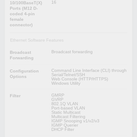
16
10/100BaseT(X)
Ports (M12 D-
coded 4-pin
female
connector)
Ethernet Software Features
Broadcast forwarding
Broadcast
Forwarding
Command Line Interface (CLI) through
Configuration
Serial/Telnet/SSH
Options
Web Console (HTTP/HTTPS)
Windows Utility
GMRP
Filter
GVRP
802.1Q VLAN
Port-based VLAN
Static Multicast
Multicast Filtering
IGMP Snooping v1/v2/v3
IGMP Querier
DHCP Filter