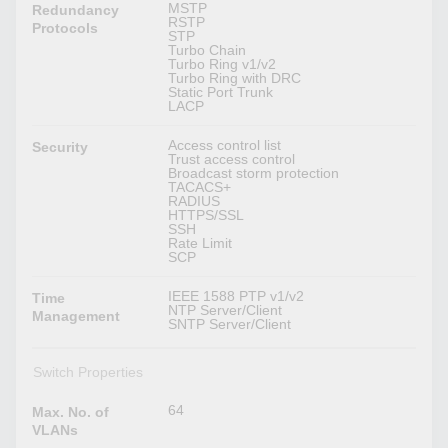
MSTP
Redundancy
RSTP
Protocols
STP
Turbo Chain
Turbo Ring v1/v2
Turbo Ring with DRC
Static Port Trunk
LACP
Access control list
Security
Trust access control
Broadcast storm protection
TACACS+
RADIUS
HTTPS/SSL
SSH
Rate Limit
SCP
IEEE 1588 PTP v1/v2
Time
NTP Server/Client
Management
SNTP Server/Client
Switch Properties
64
Max. No. of
VLANs