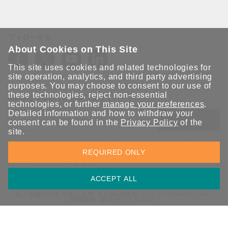
フォローする
About Cookies on This Site
This site uses cookies and related technologies for
site operation, analytics, and third party advertising
purposes. You may choose to consent to our use of
these technologies, reject non-essential
Moxaとつながり続けましょう！
technologies, or further
manage your preferences
.
Detailed information and how to withdraw your
送信
consent can be found in the
Privacy Policy
of the
site.
Moxaソリューションの最新アップデートにサインアップしま
REQUIRED ONLY
す。 Moxaではプライバシーを尊重しており、メールを他の人と
共有することはありません。
ACCEPT ALL
個人情報の共有を禁じます
COOKIE設定
プライバシーポリシー
利用規約
総合サイトマップ
© 2026 Moxa Inc. All rights reserved.