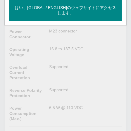
24/36/48/72/96/110 VDC
Input Voltage
はい、[GLOBAL / ENGLISH]のウェブサイトにアクセス
します。
2
No. of Power
Inputs
M23 connector
Power
Connector
16.8 to 137.5 VDC
Operating
Voltage
Supported
Overload
Current
Protection
Supported
Reverse Polarity
Protection
6.5 W @ 110 VDC
Power
Consumption
(Max.)