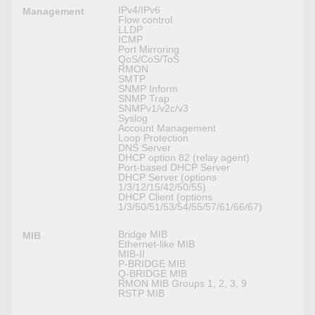
IPv4/IPv6
Management
Flow control
LLDP
ICMP
Port Mirroring
QoS/CoS/ToS
RMON
SMTP
SNMP Inform
SNMP Trap
SNMPv1/v2c/v3
Syslog
Account Management
Loop Protection
DNS Server
DHCP option 82 (relay agent)
Port-based DHCP Server
DHCP Server (options
1/3/12/15/42/50/55)
DHCP Client (options
1/3/50/51/53/54/55/57/61/66/67)
Bridge MIB
MIB
Ethernet-like MIB
MIB-II
P-BRIDGE MIB
Q-BRIDGE MIB
RMON MIB Groups 1, 2, 3, 9
RSTP MIB