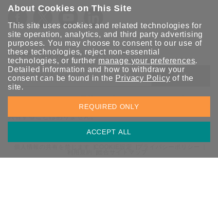
About Cookies on This Site
This site uses cookies and related technologies for
site operation, analytics, and third party advertising
purposes. You may choose to consent to our use of
these technologies, reject non-essential
Moxaとつながり続けましょう！
technologies, or further
manage your preferences
.
Detailed information and how to withdraw your
送信
consent can be found in the
Privacy Policy
of the
site.
Moxaソリューションの最新アップデートにサインアップしま
REQUIRED ONLY
す。 Moxaではプライバシーを尊重しており、メールを他の人と
共有することはありません。
ACCEPT ALL
個人情報の共有を禁じます
COOKIE設定
プライバシーポリシー
利用規約
総合サイトマップ
© 2026 Moxa Inc. All rights reserved.
日本 / 日本語