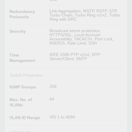
Link Aggregation, MSTP, RSTP, STP,
Redundancy
Turbo Chain, Turbo Ring v1/v2, Turbo
Protocols
Ring with DRC
Broadcast storm protection,
Security
HTTPS/SSL, Local Account
Accessibility, TACACS+, Port Lock,
RADIUS, Rate Limit, SSH
IEEE 1588 PTP v1/v2, NTP
Time
Server/Client, SNTP
Management
Switch Properties
256
IGMP Groups
64
Max. No. of
VLANs
VID 1 to 4094
VLAN ID Range