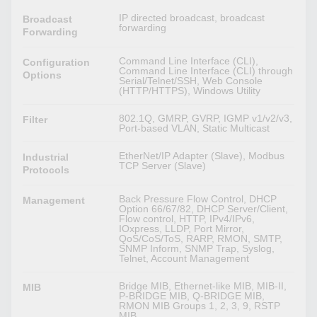
IP directed broadcast, broadcast
Broadcast
forwarding
Forwarding
Command Line Interface (CLI),
Configuration
Command Line Interface (CLI) through
Options
Serial/Telnet/SSH, Web Console
(HTTP/HTTPS), Windows Utility
802.1Q, GMRP, GVRP, IGMP v1/v2/v3,
Filter
Port-based VLAN, Static Multicast
EtherNet/IP Adapter (Slave), Modbus
Industrial
TCP Server (Slave)
Protocols
Back Pressure Flow Control, DHCP
Management
Option 66/67/82, DHCP Server/Client,
Flow control, HTTP, IPv4/IPv6,
IOxpress, LLDP, Port Mirror,
QoS/CoS/ToS, RARP, RMON, SMTP,
SNMP Inform, SNMP Trap, Syslog,
Telnet, Account Management
Bridge MIB, Ethernet-like MIB, MIB-II,
MIB
P-BRIDGE MIB, Q-BRIDGE MIB,
RMON MIB Groups 1, 2, 3, 9, RSTP
MIB