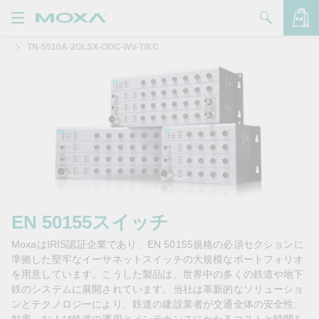
TN-5510A-2GLSX-ODC-WV-T/KC
製品
ソリューション
バッグを見る
サポート
購入方法
Moxaについて
お問い合わせ
EN 50155スイッチ
MoxaはIRIS認証企業であり、EN 50155規格の必須セクションに
パートナー・ゾーン
準拠した堅牢なイーサネットスイッチの大規模なポートフォリオ
を用意しています。こうした製品は、世界中の多くの鉄道や地下
My Moxa
鉄のシステムに展開されています。当社は革新的なソリューショ
ンとテクノロジーにより、鉄道の建設業者が交通全体の安全性、