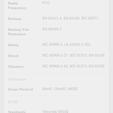
FCC
Radio
Frequency
EN 50121-4, EN 50155, IEC 60571
Railway
EN 45545-2
Railway Fire
Protection
IEC 60950-1, UL 61010-2-201
Safety
IEC 60068-2-27, IEC 61373, EN 50155
Shock
IEC 60068-2-64, IEC 61373, EN 50155
Vibration
Declaration
RoHS, CRoHS, WEEE
Green Product
MTBF
Telcordia SR332
Standards