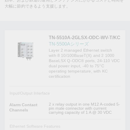
効率、および鉄道の運用とメンテナンスにかかるコストと時間を
大幅に節約できるよう支援します。
TN-5510A-2GLSX-ODC-WV-T/KC
TN-5500Aシリーズ
Layer 2 managed Ethernet switch
with 8 10/100BaseT(X) and 2 1000
BaseLSX Q-ODC® ports, 24-110 VDC
dual power input, -40 to 75°C
operating temperature, with KC
certification
Input/Output Interface
2 x relay output in one M12 A-coded 5-
Alarm Contact
pin male connector with current
Channels
carrying capacity of 1 A @ 30 VDC
Ethernet Software Features