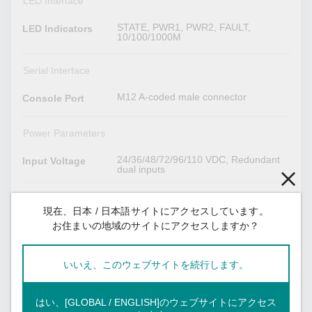
LED Interface
STATE, PWR1, PWR2, FAULT,
LED Indicators
10/100/1000M
Serial Interface
M12 A-coded male connector
Console Port
Power Parameters
24/36/48/72/96/110 VDC, Redundant
Input Voltage
dual inputs
16.8 to 137.5 VDC
Operating
Voltage
現在、日本 / 日本語サイトにアクセスしています。
お住まいの地域のサイトにアクセスしますか？
Supported
Overload
Current
いいえ、このウェブサイトを続行します。
Protection
M23 connector
Power
はい、[GLOBAL / ENGLISH]のウェブサイトにアクセス
Connector