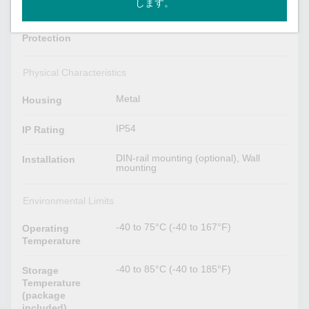
します。
Supported
Reverse Polarity
Protection
Physical Characteristics
Metal
Housing
IP54
IP Rating
DIN-rail mounting (optional), Wall
Installation
mounting
Environmental Limits
-40 to 75°C (-40 to 167°F)
Operating
Temperature
-40 to 85°C (-40 to 185°F)
Storage
Temperature
(package
included)