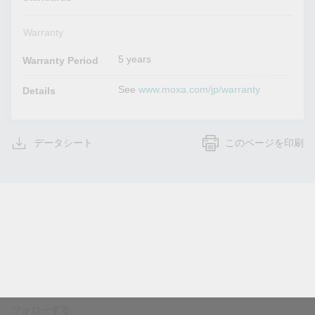
Warranty
5 years
Warranty Period
See
www.moxa.com/jp/warranty
Details
データシート
このページを印刷
フォローする