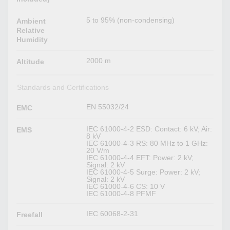
5 to 95% (non-condensing)
Ambient
Relative
Humidity
2000 m
Altitude
Standards and Certifications
EN 55032/24
EMC
IEC 61000-4-2 ESD: Contact: 6 kV; Air:
EMS
8 kV
IEC 61000-4-3 RS: 80 MHz to 1 GHz:
20 V/m
IEC 61000-4-4 EFT: Power: 2 kV;
Signal: 2 kV
IEC 61000-4-5 Surge: Power: 2 kV;
Signal: 2 kV
IEC 61000-4-6 CS: 10 V
IEC 61000-4-8 PFMF
IEC 60068-2-31
Freefall