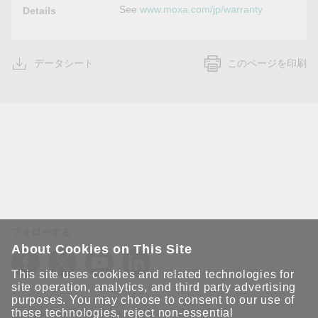
See
www.moxa.com/jp/warranty
Details
データシート
このページを印刷
フォローする
About Cookies on This Site
This site uses cookies and related technologies for
site operation, analytics, and third party advertising
purposes. You may choose to consent to our use of
these technologies, reject non-essential
Moxaとつながり続けましょう！