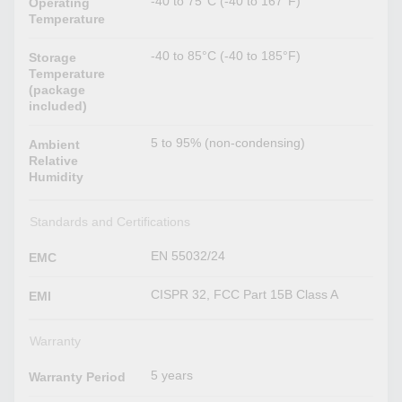
-40 to 75°C (-40 to 167°F)
Operating
Temperature
-40 to 85°C (-40 to 185°F)
Storage
Temperature
(package
included)
5 to 95% (non-condensing)
Ambient
Relative
Humidity
Standards and Certifications
EN 55032/24
EMC
CISPR 32, FCC Part 15B Class A
EMI
Warranty
5 years
Warranty Period