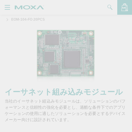
EOM-104-FO 20PCS
製品
ソリューション
バッグを見る
サポート
購入方法
Moxaについて
お問い合わせ
イーサネット組み込みモジュール
当社のイーサネット組込みモジュールは、ソリューションのパフ
パートナー・ゾーン
ォーマンスと信頼性の強化を必要とし、過酷な条件下でのアプリ
ケーションの使用に適したソリューションを必要とするデバイス
My Moxa
メーカー向けに設計されています。