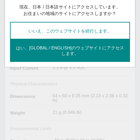
512 kbits
Packet Buffer
現在、日本 / 日本語サイトにアクセスしています。
Size
お住まいの地域のサイトにアクセスしますか？
Serial Interface
いいえ、このウェブサイトを続行します。
RS-232 (TxD, RxD, DTR, DSR)
Console Port
はい、[GLOBAL / ENGLISH]のウェブサイトにアクセス
します。
Power Parameters
1.1 A @ 3.3 VDC
Input Current
Physical Characteristics
54 x 60 x 8.25 mm (2.13 x 2.36 x 0.32
Dimensions
in)
21 g (0.046 lb)
Weight
Environmental Limits