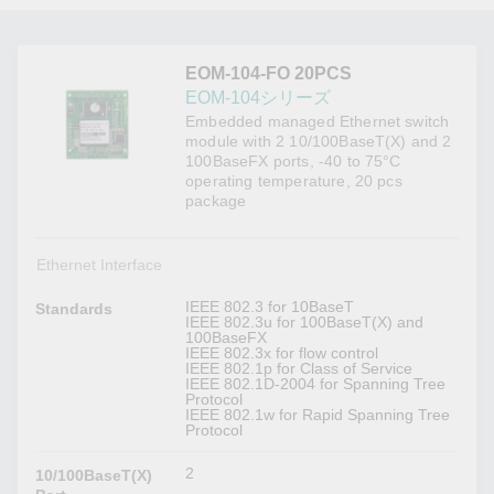
EOM-104-FO 20PCS
EOM-104シリーズ
Embedded managed Ethernet switch
module with 2 10/100BaseT(X) and 2
100BaseFX ports, -40 to 75°C
operating temperature, 20 pcs
package
Ethernet Interface
IEEE 802.3 for 10BaseT
Standards
IEEE 802.3u for 100BaseT(X) and
100BaseFX
IEEE 802.3x for flow control
IEEE 802.1p for Class of Service
IEEE 802.1D-2004 for Spanning Tree
Protocol
IEEE 802.1w for Rapid Spanning Tree
Protocol
2
10/100BaseT(X)