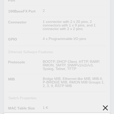
Port
2
100BaseFX Port
1 connector with 2 x 20 pins, 2
Connector
connectors with 1 x 9 pins, and 1
connector with 2 x 2 pins
4 x Programmable I/O pins
GPIO
Ethernet Software Features
BOOTP, DHCP Client, HTTP, RARP,
Protocols
RMON, SMTP, SNMPv1/v2c/v3,
Syslog, Telnet, TFTP
Bridge MIB, Ethernet-like MIB, MIB-II,
MIB
P-BRIDGE MIB, RMON MIB Groups 1,
2, 3, 9, RSTP MIB
Switch Properties
1 K
MAC Table Size