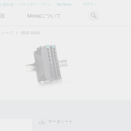
ログイン
い合わせ
パートナー・ゾーン
My Moxa
法
Moxaについて
6シリーズ
SDS-3016
ィ
産業用コンピューティング
おすすめトピック
リソース
x86コンピュータ
文書ライブラリ
Armベースコンピュータ
ケーススタディ
キ
Moxa Japan合同会社
OTデータの秘密を解
電力の安定供
に
について
き明かす
るBESSソリ
パネルPC
記事ライブラリ
ン
さらなる市場拡大とサポート体
産業分野のデジタル変革を成功
Bハ
IIoTゲートウェイ
動画ライブラリ
制を強化すべく、2020年に日本
させるために、OTデータの秘密
リテ
よりクリーンで持
法人を設立
を解き明かす方法を学びましょ
アド
ルギー環境への移行
システムソフトウェア
う。
イブ
どのように貢献す
もっと詳しく知る
ださい。
もっと詳しく知る
もっと詳しく知
データシート