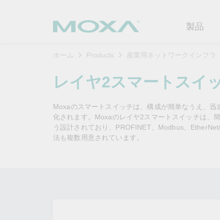
製品
ホーム
Products
産業用ネットワークインフラ
産業用ネ
産業分野
製品サポ
連絡する
Moxaに
レイヤ2スマートスイ
イーサネ
製造
ソフトウ
企業プロ
代理
Moxaのスマートスイッチは、構成が簡単なうえ、
セキュア
鉄道
製品に関
イノベー
化されます。Moxaのレイヤ2スマートスイッチは、簡
OTデータの秘密を解
ソリ
（FAQ)
う設計されており、PROFINET、Modbus、Ethe
き明かす
無線AP/
電力
カスタマ
法も複数用意されています。
セキュリ
産業分野のデジタル変革を成功
セルラーゲ
石油およ
サステナ
させるために、OTデータの秘密
ソフトウ
を解き明かす方法を学びましょ
イーサネ
海洋
ポリシー
う。
製品ライ
もっと詳しく知る
ネットワ
インテリ
コアバリ
セキュア
キャリア