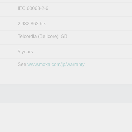
IEC 60068-2-6
2,982,863 hrs
Telcordia (Bellcore), GB
5 years
See
www.moxa.com/jp/warranty