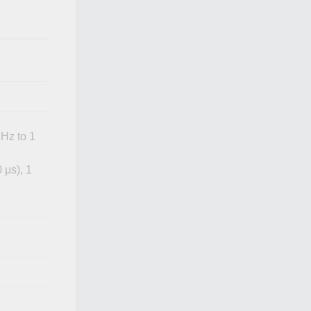
Hz to 1
 μs), 1