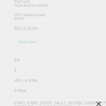
Port Lock
Trust access control
NTP Server/Client
SNTP
802.1Q VLAN
Read more
8 K
8
VID 1 to 4094
3 Mbits
PWR1, PWR2, STATE, FAULT, 10/100M, 1000M (TP Po