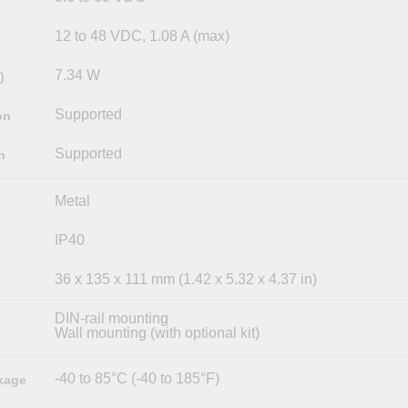
12 to 48 VDC, 1.08 A (max)
7.34 W
)
Supported
on
Supported
n
Metal
IP40
36 x 135 x 111 mm (1.42 x 5.32 x 4.37 in)
DIN-rail mounting
Wall mounting (with optional kit)
-40 to 85°C (-40 to 185°F)
kage