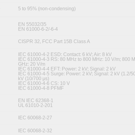
5 to 95% (non-condensing)
y
EN 55032/35
EN 61000-6-2/-6-4
CISPR 32, FCC Part 15B Class A
IEC 61000-4-2 ESD: Contact: 6 kV; Air: 8 kV
IEC 61000-4-3 RS: 80 MHz to 800 MHz: 10 V/m; 800 M
GHz: 20 V/m
IEC 61000-4-4 EFT: Power: 2 kV; Signal: 2 kV
IEC 61000-4-5 Surge: Power: 2 kV; Signal: 2 kV (1.2/50
kV (10/700 μs)
IEC 61000-4-6 CS: 10 V
IEC 61000-4-8 PFMF
EN IEC 62368-1
UL 61010-2-201
IEC 60068-2-27
IEC 60068-2-32