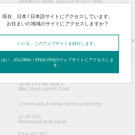
1000M (TP port), 100/1000M (SFP port)
USB Type A (for ABC-02 only)
現在、日本 / 日本語サイトにアクセスしています。
お住まいの地域のサイトにアクセスしますか？
1
Relay output with current carrying capacity of 1 A @ 2
いいえ、このウェブサイトを続行します。
Reset button
はい、[GLOBAL / ENGLISH]のウェブサイトにアクセスしま
す。
1
+13 to +30 V for state 1
-30 to +3 V for state 0
Max. input current: 8 mA
2 removable 4-contact terminal block(s)
12-48 VDC
Redundant dual inputs
9.6 to 60 VDC