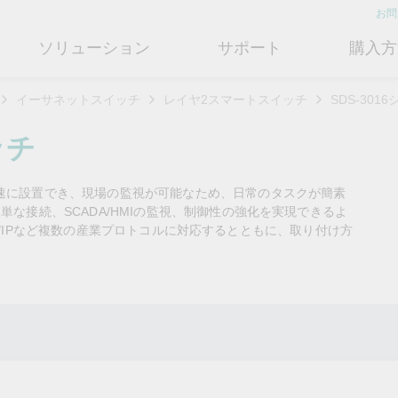
お問
ソリューション
サポート
購入方
イーサネットスイッチ
レイヤ2スマートスイッチ
SDS-301
ットワークインフラ
ート
ついて
産業用エッジコネクティビテ
テクノロジー
修理および保証
さらにMoxaについて知る
ッチ
ットスイッチ
ェアおよびドキュメント
フィール
シリアルデバイスサーバー
産業用ネットワークセキュリティ
製品修理サービス/RMA
店検索
営業担当へのお問い合わせ
迅速に設置でき、現場の監視が可能なため、日常のタスクが簡素
ルータ
するよくあるご質問
ションとマイルストーン
シリアルコンバータ
TSN
保証方針
単な接続、SCADA/HMIの監視、制御性の強化を実現できるよ
電力の安定供給を支え
情熱を新たな可能性に
OTネットワークセ
ューションパートナー (MJSP)
rNet/IPなど複数の産業プロトコルに対応するとともに、取り付け方
るBESSソリューショ
ュリティを強化する
ブリッジ/クライアント
ーサクセス
プロトコルゲートウェイ
シングルペアイーサネット
共に成長し成功することが、最
ン
は
ティアドバイザリ
（SPE）
高の成果につながります。
ートウェイ/ルータ
びガス
ビリティ
USB to シリアルコンバータ/US
よりクリーンで持続可能なエネ
産業ネットワークのセキュ
もっと詳しく知る
ェアライセンス管理
ブ
Ethernet-APL
ルギー環境への移行をBESSが
ィ対策向上には、専門家の
ットメディアコンバータ
どのように貢献するのかご覧く
バイスが豊富な当社記事ラ
フサイクル管理ポリシー
マルチポートシリアルボード
ローカル5Gネットワーク
ださい。
ラリをご覧ください。
ーク管理ソフトウェア
ジェント交通
ューと行動規範
もっと詳しく知る
もっと詳しく知る
コントローラおよびI/O
OTデータ統合と活用
リモートアクセス