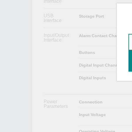
Interface
USB
Storage Port
Interface
Input/Output
Alarm Contact Channels
Interface
Buttons
Digital Input Channels
Digital Inputs
Power
Connection
Parameters
Input Voltage
Operating Voltage