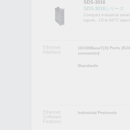
SDS-3016
こちらに
ネットワ
新着情報
SDS-3016シリーズ
イアンス
Compact industrial smar
inputs, -10 to 60°C oper
Ethernet
10/100BaseT(X) Ports (RJ
Interface
connector)
Standards
Ethernet
Industrial Protocols
Software
Features