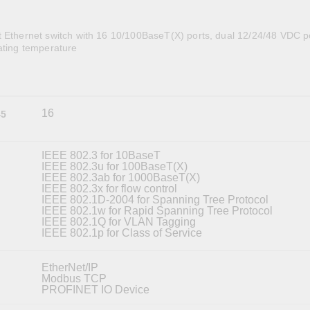
OPC UAソフトウェア
IIoT
記載されていないMoxa製品に関するテクニカルサポートは、
ークセキュリティアプラ
およびイベント
IPカメラおよびビデオサーバー
t Ethernet switch with 16 10/100BaseT(X) ports, dual 12/24/48 VDC 
ating temperature
16
45
IEEE 802.3 for 10BaseT
IEEE 802.3u for 100BaseT(X)
IEEE 802.3ab for 1000BaseT(X)
IEEE 802.3x for flow control
IEEE 802.1D-2004 for Spanning Tree Protocol
IEEE 802.1w for Rapid Spanning Tree Protocol
IEEE 802.1Q for VLAN Tagging
IEEE 802.1p for Class of Service
EtherNet/IP
Modbus TCP
PROFINET IO Device