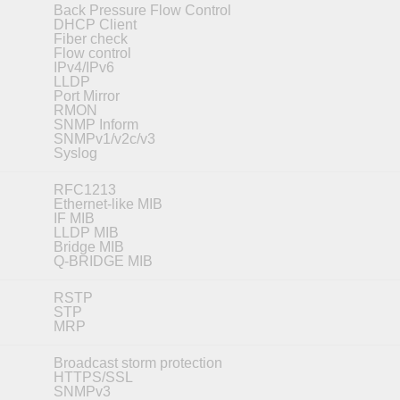
Back Pressure Flow Control
DHCP Client
Fiber check
Flow control
IPv4/IPv6
LLDP
Port Mirror
RMON
SNMP Inform
SNMPv1/v2c/v3
Syslog
RFC1213
Ethernet-like MIB
IF MIB
LLDP MIB
Bridge MIB
Q-BRIDGE MIB
RSTP
STP
MRP
Broadcast storm protection
HTTPS/SSL
SNMPv3