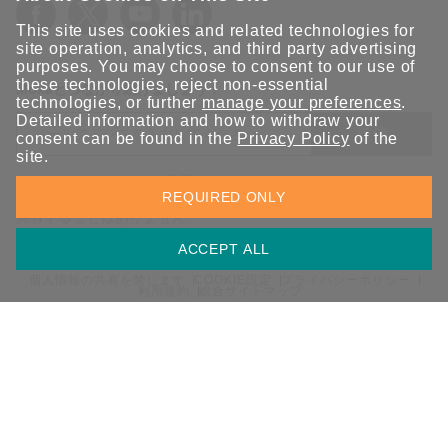
This site uses cookies and related technologies for
site operation, analytics, and third party advertising
purposes. You may choose to consent to our use of
these technologies, reject non-essential
Moxaとつながり続けましょう！
technologies, or further
manage your preferences
.
Detailed information and how to withdraw your
送信
consent can be found in the
Privacy Policy
of the
site.
Moxaソリューションの最新アップデートにサインアップしま
REQUIRED ONLY
す。 Moxaではプライバシーを尊重しており、メールを他の人と
共有することはありません。
ACCEPT ALL
個人情報の共有を禁じます
COOKIE設定
プライバシーポリシー
利用規約
総合サイトマップ
© 2026 Moxa Inc. All rights reserved.
日本 / 日本語