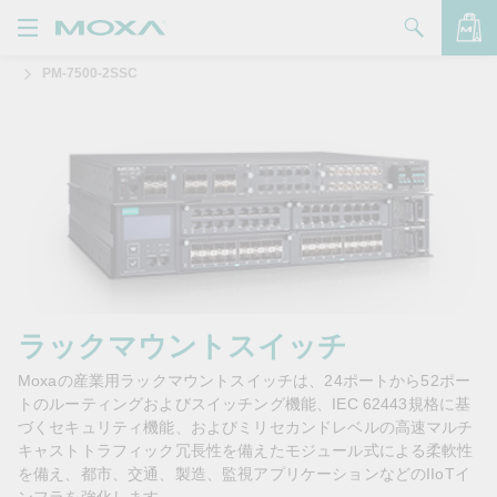
PM-7500-2SSC
製品
ソリューション
バッグを見る
サポート
購入方法
Moxaについて
お問い合わせ
ラックマウントスイッチ
Moxaの産業用ラックマウントスイッチは、24ポートから52ポー
パートナー・ゾーン
トのルーティングおよびスイッチング機能、IEC 62443規格に基
づくセキュリティ機能、およびミリセカンドレベルの高速マルチ
My Moxa
キャストトラフィック冗長性を備えたモジュール式による柔軟性
を備え、都市、交通、製造、監視アプリケーションなどのIIoTイ