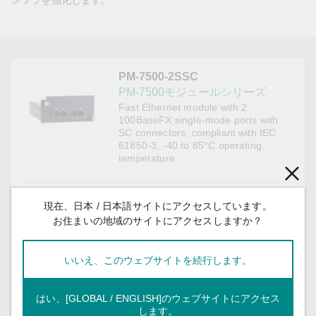
ンフラを強化します。
PM-7500-2SSC
PM-7500モジュールシリーズ
Fast Ethernet module with 2
100BaseFX single-mode ports with
SC connectors, compliant with IEC
61850-3, -40 to 85°C operating
temperature
Ethernet Interface
現在、日本 / 日本語サイトにアクセスしています。
お住まいの地域のサイトにアクセスしますか？
2
100BaseFX
Ports (single-
mode SC
いいえ、このウェブサイトを続行します。
connector)
Optical Fiber
Read more
はい、[GLOBAL / ENGLISH]のウェブサイトにアクセス
します。