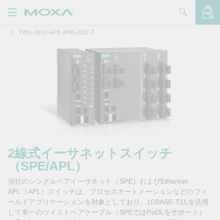
TWS-3010-SPE-8PB-2GC-T
製品
ソリューション
バッグを見る
サポート
購入方法
Moxaについて
お問い合わせ
2線式イーサネットスイッチ
（SPE/APL）
パートナー・ゾーン
当社のシングルペアイーサネット（SPE）およびEthernet-
My Moxa
APL（APL）スイッチは、プロセスオートメーションなどのフィ
ールドアプリケーションを対象としており、10BASE-T1Lを活用
して単一のツイストペアケーブル（SPEではPoDLをサポート）