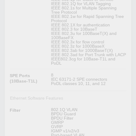
IEEE 802.1Q for VLAN Tagging
IEEE 802.1s for Multiple Spanning
Tree Protocol
IEEE 802.1w for Rapid Spanning Tree
Protocol
IEEE 802.1X for authentication
IEEE 802.3 for 10BaseT
IEEE 802.3u for 100BaseT(X) and
100BaseFX
IEEE 802.3x for flow control
IEEE 802.3z for 1000BaseX
IEEE 802.3ab for 1000BaseT(X)
IEEE 802.3ad for Port Trunk with LACP
IEEE802.3cg for 10Base-T1L and
PoDL
8
SPE Ports
IEC 63171-2 SPE connectors
(10Base-T1L)
PoDL classes 10, 11, and 12
Ethernet Software Features
802.1Q VLAN
Filter
BPDU Guard
BPDU Filter
GMRP
GVRP
IGMP v1/v2/v3
Port-based VLAN