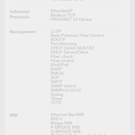
EtherNet/IP
Industrial
Modbus TCP
Protocols
PROFINET IO Device
LLDP
Management
Back Pressure Flow Control
BOOTP
Port Mirroring
DHCP Option 66/67/82
DHCP Server/Client
Fiber check
Flow control
IPv4/IPv6
RARP
RMON
SCP
SMTP
SNMP Inform
SNMPv1/v2c/v3
Syslog
Telnet
TFTP
Ethernet-like-MIB
MIB
MIB-II
Bridge-MIB
P-BRIDGE MIB
Q-BRIDGE-MIB