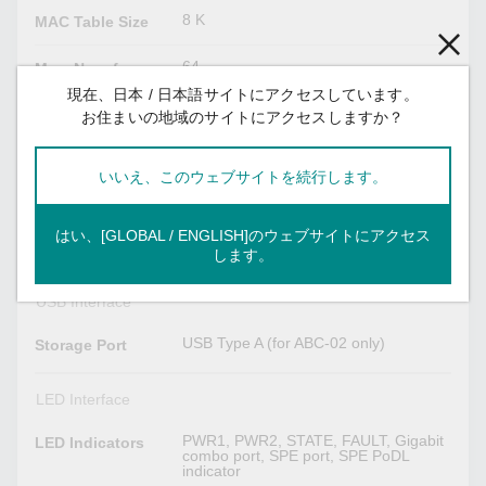
8 K
MAC Table Size
64
Max. No. of
VLANs
現在、日本 / 日本語サイトにアクセスしています。
お住まいの地域のサイトにアクセスしますか？
1 Mbits
Packet Buffer
Size
いいえ、このウェブサイトを続行します。
4
Priority Queues
はい、[GLOBAL / ENGLISH]のウェブサイトにアクセス
VID 1 to 4094
VLAN ID Range
します。
USB Interface
USB Type A (for ABC-02 only)
Storage Port
LED Interface
PWR1, PWR2, STATE, FAULT, Gigabit
LED Indicators
combo port, SPE port, SPE PoDL
indicator