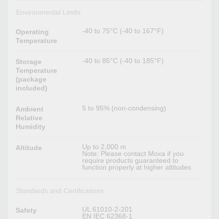
Environmental Limits
-40 to 75°C (-40 to 167°F)
Operating
Temperature
-40 to 85°C (-40 to 185°F)
Storage
Temperature
(package
included)
5 to 95% (non-condensing)
Ambient
Relative
Humidity
Up to 2,000 m
Altitude
Note: Please contact Moxa if you
require products guaranteed to
function properly at higher altitudes
Standards and Certifications
UL 61010-2-201
Safety
EN IEC 62368-1