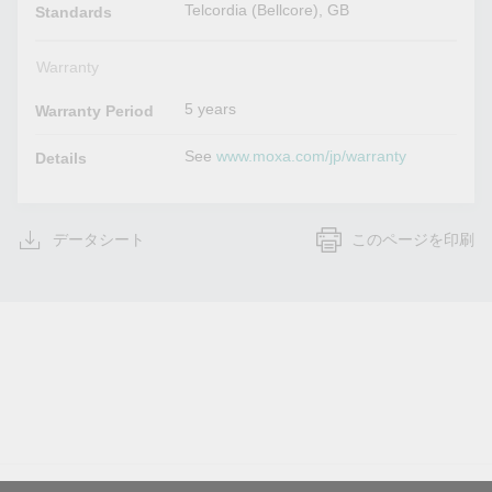
Telcordia (Bellcore), GB
Standards
Warranty
5 years
Warranty Period
See
www.moxa.com/jp/warranty
Details
データシート
このページを印刷