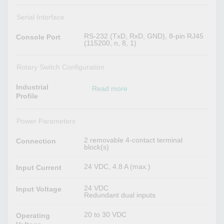
Serial Interface
RS-232 (TxD, RxD, GND), 8-pin RJ45
Console Port
(115200, n, 8, 1)
Rotary Switch Configuration
Industrial
Read more
Profile
Power Parameters
2 removable 4-contact terminal
Connection
block(s)
24 VDC, 4.8 A (max.)
Input Current
24 VDC
Input Voltage
Redundant dual inputs
20 to 30 VDC
Operating