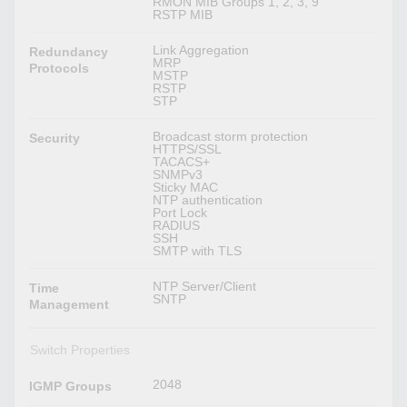
RMON MIB Groups 1, 2, 3, 9
RSTP MIB
Link Aggregation
Redundancy
MRP
Protocols
MSTP
RSTP
STP
Broadcast storm protection
Security
HTTPS/SSL
TACACS+
SNMPv3
Sticky MAC
NTP authentication
Port Lock
RADIUS
SSH
SMTP with TLS
NTP Server/Client
Time
SNTP
Management
Switch Properties
2048
IGMP Groups