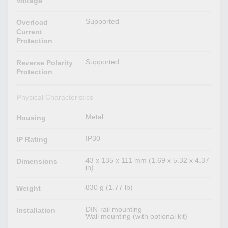
Voltage
Supported
Overload
Current
Protection
Supported
Reverse Polarity
Protection
Physical Characteristics
Metal
Housing
IP30
IP Rating
43 x 135 x 111 mm (1.69 x 5.32 x 4.37
Dimensions
in)
830 g (1.77 lb)
Weight
DIN-rail mounting
Installation
Wall mounting (with optional kit)