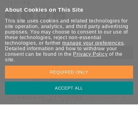
フォローする
About Cookies on This Site
This site uses cookies and related technologies for
site operation, analytics, and third party advertising
purposes. You may choose to consent to our use of
these technologies, reject non-essential
Moxaとつながり続けましょう！
technologies, or further
manage your preferences
.
Detailed information and how to withdraw your
送信
consent can be found in the
Privacy Policy
of the
site.
Moxaソリューションの最新アップデートにサインアップしま
REQUIRED ONLY
す。 Moxaではプライバシーを尊重しており、メールを他の人と
共有することはありません。
ACCEPT ALL
個人情報の共有を禁じます
COOKIE設定
プライバシーポリシー
利用規約
総合サイトマップ
© 2026 Moxa Inc. All rights reserved.
日本 / 日本語