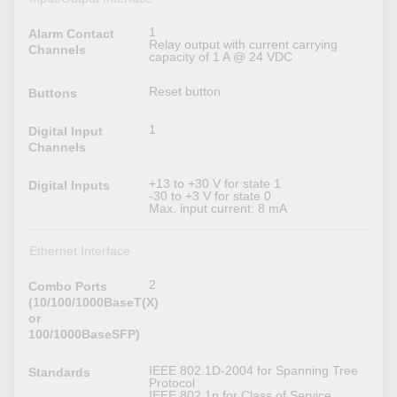
1
Alarm Contact
Relay output with current carrying
Channels
capacity of 1 A @ 24 VDC
Reset button
Buttons
1
Digital Input
Channels
+13 to +30 V for state 1
Digital Inputs
-30 to +3 V for state 0
Max. input current: 8 mA
Ethernet Interface
2
Combo Ports
(10/100/1000BaseT(X)
or
100/1000BaseSFP)
IEEE 802.1D-2004 for Spanning Tree
Standards
Protocol
IEEE 802.1p for Class of Service