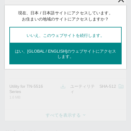
Software Package for
ソフトウェア
SHA-512
v
現在、日本 / 日本語サイトにアクセスしています。
TN-5516 Series
パッケージ
お住まいの地域のサイトにアクセスしますか？
64.9 MB
いいえ、このウェブサイトを続行します。
Software Package for
ソフトウェア
SHA-512
v
はい、[GLOBAL / ENGLISH]のウェブサイトにアクセス
TN-5516 Series
パッケージ
します。
163.0 MB
Utility for TN-5516
ユーティリテ
SHA-512
v
Series
ィ
1.6 MB
すべてを表示する