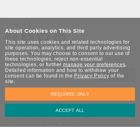
フォローする
About Cookies on This Site
This site uses cookies and related technologies for
site operation, analytics, and third party advertising
purposes. You may choose to consent to our use of
these technologies, reject non-essential
Moxaとつながり続けましょう！
technologies, or further
manage your preferences
.
Detailed information and how to withdraw your
送信
consent can be found in the
Privacy Policy
of the
site.
Moxaソリューションの最新アップデートにサインアップしま
REQUIRED ONLY
す。 Moxaではプライバシーを尊重しており、メールを他の人と
共有することはありません。
ACCEPT ALL
個人情報の共有を禁じます
COOKIE設定
プライバシーポリシー
利用規約
総合サイトマップ
© 2026 Moxa Inc. All rights reserved.