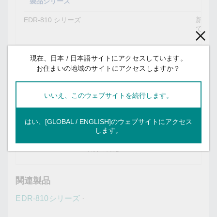
製品シリーズ
対処
EDR-810 シリーズ
新しい
てくだ
現在、日本 / 日本語サイトにアクセスしています。
お住まいの地域のサイトにアクセスしますか？
いいえ、このウェブサイトを続行します。
改訂履歴
はい、[GLOBAL / ENGLISH]のウェブサイトにアクセス
バージョン
説明
します。
1.0
最初の公開
関連製品
EDR-810シリーズ
·