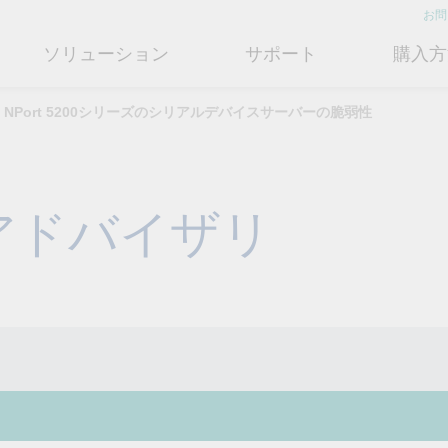
お問
ソリューション
サポート
購入方
NPort 5200シリーズのシリアルデバイスサーバーの脆弱性
ットワークインフラ
ート
ついて
産業用エッジコネクティビテ
テクノロジー
修理および保証
さらにMoxaについて知る
ットスイッチ
ェアおよびドキュメント
フィール
シリアルデバイスサーバー
産業用ネットワークセキュリティ
製品修理サービス/RMA
店検索
営業担当へのお問い合わせ
アドバイザリ
ルータ
するよくあるご質問
ションとマイルストーン
シリアルコンバータ
TSN
保証方針
電力の安定供給を支え
情熱を新たな可能性に
OTネットワークセ
ューションパートナー (MJSP)
るBESSソリューショ
ュリティを強化する
ブリッジ/クライアント
ーサクセス
プロトコルゲートウェイ
シングルペアイーサネット
共に成長し成功することが、最
ン
は
ティアドバイザリ
（SPE）
高の成果につながります。
ートウェイ/ルータ
びガス
ビリティ
USB to シリアルコンバータ/US
よりクリーンで持続可能なエネ
産業ネットワークのセキュ
もっと詳しく知る
ェアライセンス管理
ブ
Ethernet-APL
ルギー環境への移行をBESSが
ィ対策向上には、専門家の
ットメディアコンバータ
どのように貢献するのかご覧く
バイスが豊富な当社記事ラ
フサイクル管理ポリシー
マルチポートシリアルボード
ローカル5Gネットワーク
ださい。
ラリをご覧ください。
ーク管理ソフトウェア
ジェント交通
ューと行動規範
もっと詳しく知る
もっと詳しく知る
コントローラおよびI/O
OTデータ統合と活用
リモートアクセス