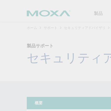
製品
ホーム
サポート
セキュリティアドバイザリ
産業用ネ
産業分野
製品サポ
連絡する
Moxaに
製品サポート
イーサネ
製造
ソフトウ
企業プロ
代理
セキュリティ
セキュア
鉄道
製品に関
イノベー
OTデータの秘密を解
ソリ
（FAQ)
き明かす
無線AP/
電力
カスタマ
セキュリ
産業分野のデジタル変革を成功
セルラーゲ
石油およ
サステナ
させるために、OTデータの秘密
ソフトウ
を解き明かす方法を学びましょ
イーサネ
海洋
ポリシー
う。
製品ライ
もっと詳しく知る
ネットワ
インテリ
コアバリ
概要
セキュア
キャリア