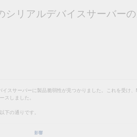
OPC UAソフトウェア
IIoT
記載されていないMoxa製品に関するテクニカルサポートは、
ークセキュリティアプラ
およびイベント
リーズのシリアルデバイスサーバー
IPカメラおよびビデオサーバー
アルデバイスサーバーに製品脆弱性が見つかりました。これを受け、M
ースしました。
以下の通りです。
影響