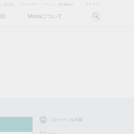
ログイン
い合わせ
パートナー・ゾーン
My Moxa
法
Moxaについて
ィ
産業用コンピューティング
おすすめトピック
リソース
x86コンピュータ
文書ライブラリ
Armベースコンピュータ
ケーススタディ
キ
Moxa Japan合同会社
OTデータの秘密を解
電力の安定供
に
について
き明かす
るBESSソリ
パネルPC
記事ライブラリ
ン
さらなる市場拡大とサポート体
産業分野のデジタル変革を成功
Bハ
IIoTゲートウェイ
動画ライブラリ
制を強化すべく、2020年に日本
させるために、OTデータの秘密
リテ
よりクリーンで持
法人を設立
を解き明かす方法を学びましょ
アド
ルギー環境への移行
システムソフトウェア
う。
イブ
どのように貢献す
もっと詳しく知る
ださい。
もっと詳しく知る
このページを印刷
もっと詳しく知