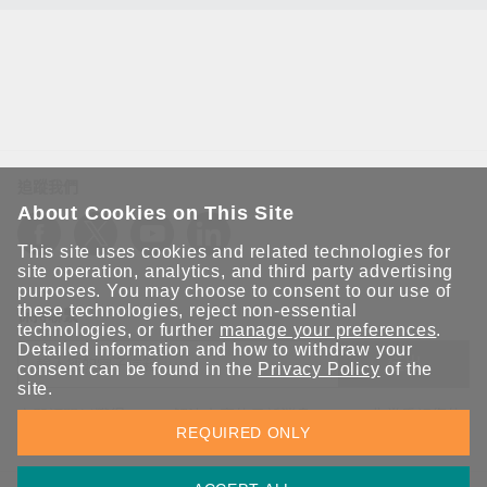
追蹤我們
About Cookies on This Site
This site uses cookies and related technologies for
site operation, analytics, and third party advertising
purposes. You may choose to consent to our use of
these technologies, reject non-essential
保持聯繫
technologies, or further
manage your preferences
.
Detailed information and how to withdraw your
送出
consent can be found in the
Privacy Policy
of the
site.
立即訂閱以獲得 Moxa 解決方案的最新消息。Moxa 非常重視您的
REQUIRED ONLY
隱私權，我們絕不會將您的電子郵件提供給任何人。