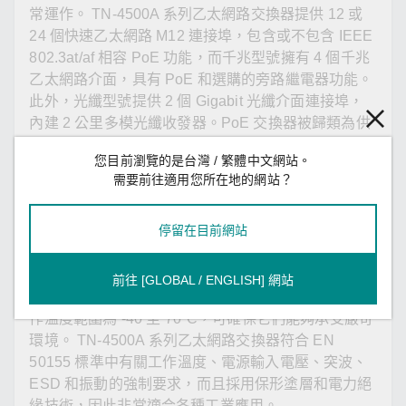
常運作。 TN-4500A 系列乙太網路交換器提供 12 或
24 個快速乙太網路 M12 連接埠，包含或不包含 IEEE
802.3at/af 相容 PoE 功能，而千兆型號擁有 4 個千兆
乙太網路介面，具有 PoE 和選購的旁路繼電器功能。
此外，光纖型號提供 2 個 Gigabit 光纖介面連接埠，
內建 2 公里多模光纖收發器。PoE 交換器被歸類為供
電設備 (PSE)。
您目前瀏覽的是台灣 / 繁體中文網站。
需要前往適用您所在地的網站？
此系列交換器的每個連接埠最高可提供 30 瓦的電力，
可向符合 IEEE 802.3at/af 標準的耗電裝置 (PD) 供
停留在目前網站
電，例如 IP 攝影機、無線存取點和 IP 電話等。交換
器支援 24 至 110 VDC 的寬電源輸入範圍和隔離式雙
電源輸入，不僅可讓您在世界各地使用相同類型的電
前往 [GLOBAL / ENGLISH] 網站
源，還能提升通訊系統的可靠性。此外，交換器的工
作溫度範圍為 -40 至 70°C，可確保它們能夠承受嚴苛
環境。 TN-4500A 系列乙太網路交換器符合 EN
50155 標準中有關工作溫度、電源輸入電壓、突波、
ESD 和振動的強制要求，而且採用保形塗層和電力絕
緣技術，因此非常適合各種工業應用。