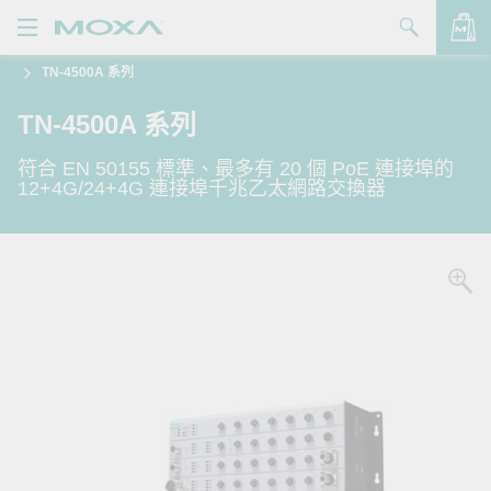
TN-4500A 系列
產品
TN-4500A 系列
解決方案
查看詢價明細
符合 EN 50155 標準、最多有 20 個 PoE 連接埠的
支援
12+4G/24+4G 連接埠千兆乙太網路交換器
購買
關於我們
聯絡我們
Partner Zone
My Moxa