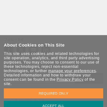
フォローする
About Cookies on This Site
This site uses cookies and related technologies for
site operation, analytics, and third party advertising
purposes. You may choose to consent to our use of
these technologies, reject non-essential
Moxaとつながり続けましょう！
technologies, or further
manage your preferences
.
Detailed information and how to withdraw your
送信
consent can be found in the
Privacy Policy
of the
site.
Moxaソリューションの最新アップデートにサインアップしま
REQUIRED ONLY
す。 Moxaではプライバシーを尊重しており、メールを他の人と
共有することはありません。
ACCEPT ALL