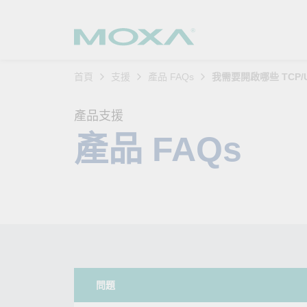
首頁
支援
產品 FAQs
我需要開啟哪些 TCP/
工業網
產業聚
產品支
購買方
關於我
產品支援
乙太網
智慧製
軟體與
公司簡
產品 FAQs
搜
安全路
軌道運
產品 FA
緣起與
無線 A
電力能
安全公
客戶經
行動通訊
石化油
軟體認
企業永
乙太網
海事船
產品生
政策
網路管
智慧交
核心價
問題
安全遠
加入我
您的 M