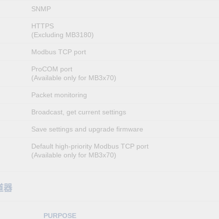
SNMP
HTTPS
(Excluding MB3180)
Modbus TCP port
ProCOM port
(Available only for MB3x70)
Packet monitoring
Broadcast, get current settings
Save settings and upgrade firmware
Default high-priority Modbus TCP port
(Available only for MB3x70)
閘道器
PURPOSE