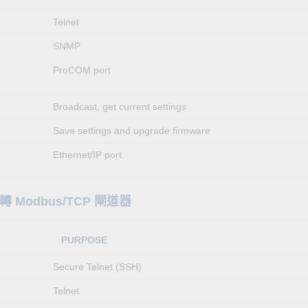
Telnet
SNMP
ProCOM port
Broadcast, get current settings
Save settings and upgrade firmware
Ethernet/IP port
r 轉 Modbus/TCP 閘道器
PURPOSE
Secure Telnet (SSH)
Telnet