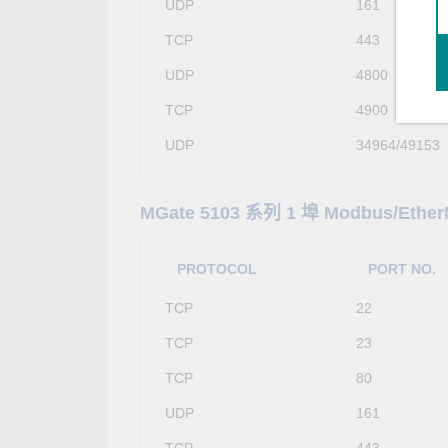
UDP
161
TCP
443
UDP
4800
TCP
4900
UDP
34964/49153
MGate 5103 系列 1 埠 Modbus/Ether
PROTOCOL
PORT NO.
TCP
22
TCP
23
TCP
80
UDP
161
TCP
443