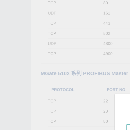
TCP
80
UDP
161
TCP
443
TCP
502
UDP
4800
TCP
4900
MGate 5102 系列 PROFIBUS Maste
PROTOCOL
PORT NO.
TCP
22
TCP
23
TCP
80