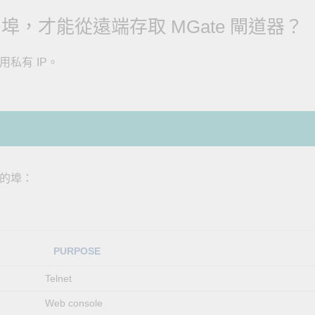
全設備
活動
IP 攝影機和影像伺服器
 埠，才能從遠端存取 MGate 閘道器？
用私有 IP。
用的埠：
PURPOSE
Telnet
Web console