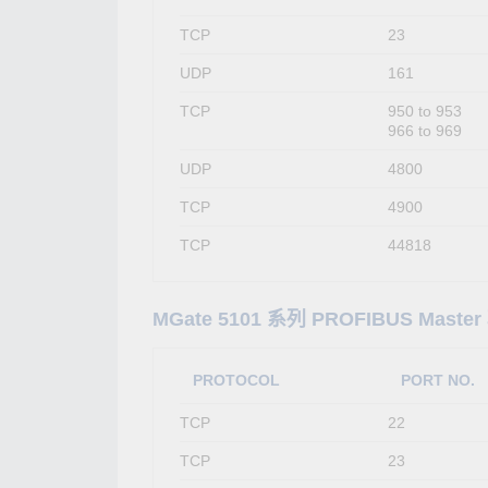
TCP
23
UDP
161
TCP
950 to 953
966 to 969
UDP
4800
TCP
4900
TCP
44818
MGate 5101 系列 PROFIBUS Maste
PROTOCOL
PORT NO.
TCP
22
TCP
23