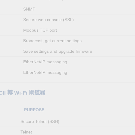
SNMP
Secure web console (SSL)
Modbus TCP port
Broadcast, get current settings
Save settings and upgrade firmware
EtherNet/IP messaging
EtherNet/IP messaging
CII 轉 Wi-Fi 閘道器
PURPOSE
Secure Telnet (SSH)
Telnet