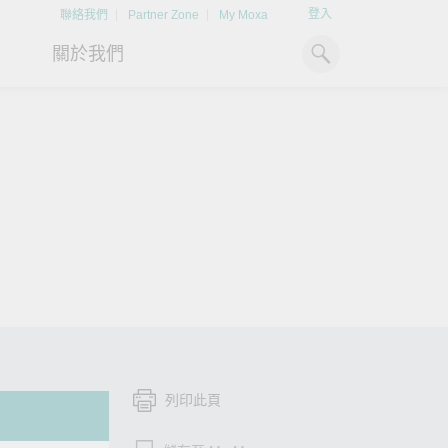
登入
聯絡我們
Partner Zone
My Moxa
關於我們
工業電腦
熱門話題
資源下載
x86 電腦
文件資料庫
ARM 電腦
案例研究
掌握綠能脈動
Moxa 人才小聯盟系統
強化 OT 網路安全
平板電腦
技術專文資料庫
探索 BESS（電池儲能系統）
如同美國職棒聯盟的人才育
閱讀更多網路安全專文以掌握
如何引領能源轉型，打造更潔
成，我們發展 Moxa 人才小聯
專家對工業網路安全的見解與
IIoT 閘道器
影片庫
淨、更永續的能源環境。
盟系統，透過這樣培育人才的
實用建議，為 OT 系統打造更
模式，帶領同仁從小聯盟升上
堅實的防護力。
了解詳情
系統軟體
大聯盟，躍上國際舞台。
了解詳情
了解詳情
列印此頁