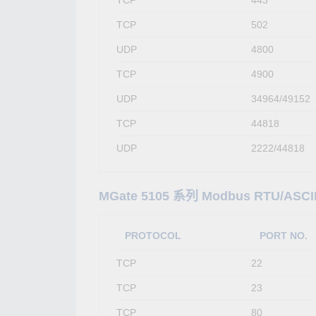
TCP
502
UDP
4800
TCP
4900
UDP
34964/49152
TCP
44818
UDP
2222/44818
MGate 5105 系列 Modbus RTU/ASCI
PROTOCOL
PORT NO.
TCP
22
TCP
23
TCP
80