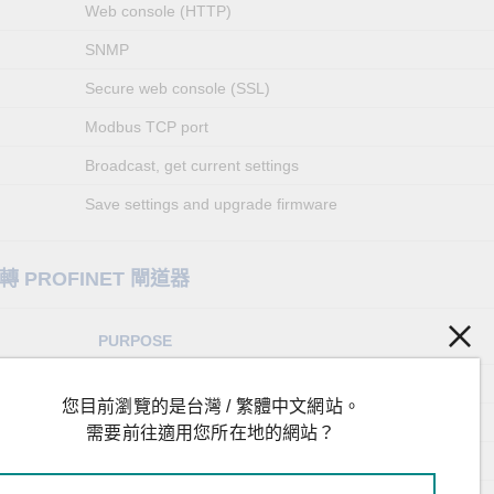
Web console (HTTP)
SNMP
Secure web console (SSL)
Modbus TCP port
Broadcast, get current settings
Save settings and upgrade firmware
r 轉 PROFINET 閘道器
PURPOSE
Secure Telnet (SSH)
您目前瀏覽的是台灣 / 繁體中文網站。
Telnet
需要前往適用您所在地的網站？
Web console (HTTP)