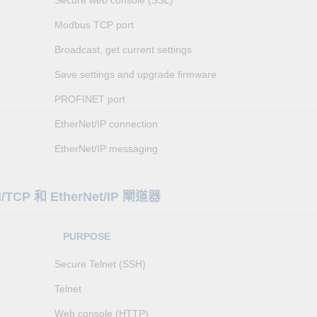
Modbus TCP port
Broadcast, get current settings
Save settings and upgrade firmware
PROFINET port
EtherNet/IP connection
EtherNet/IP messaging
I/TCP 和 EtherNet/IP 閘道器
PURPOSE
Secure Telnet (SSH)
Telnet
Web console (HTTP)