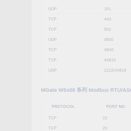
UDP
161
TCP
443
TCP
502
UDP
4800
TCP
4900
TCP
44818
UDP
2222/44818
MGate W5x08 系列 Modbus RTU/AS
PROTOCOL
PORT NO.
TCP
22
TCP
23