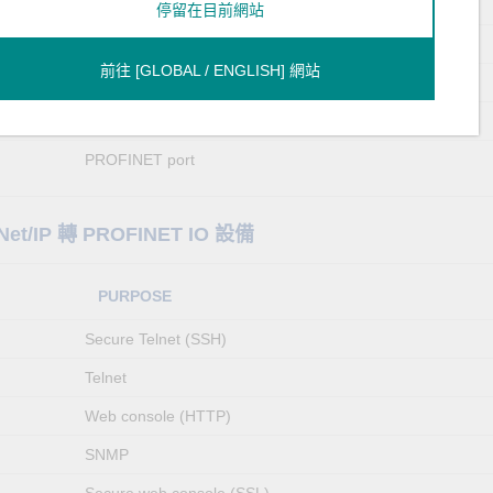
SNMP
停留在目前網站
Secure web console (SSL)
前往 [GLOBAL / ENGLISH] 網站
Broadcast, get current settings
Save settings and upgrade firmware
PROFINET port
Net/IP 轉 PROFINET IO 設備
PURPOSE
Secure Telnet (SSH)
Telnet
Web console (HTTP)
SNMP
Secure web console (SSL)