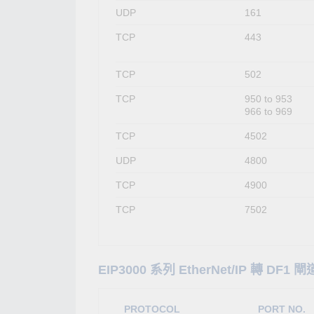
UDP
161
TCP
443
TCP
502
TCP
950 to 953
966 to 969
TCP
4502
UDP
4800
TCP
4900
TCP
7502
EIP3000 系列 EtherNet/IP 轉 DF1 
PROTOCOL
PORT NO.