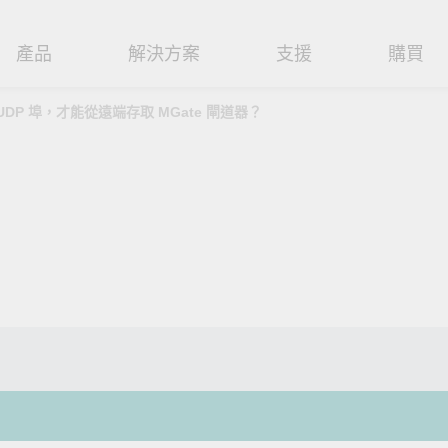
產品
解決方案
支援
購買
UDP 埠，才能從遠端存取 MGate 閘道器？
路基礎設施
焦
援
式
們
工業網路邊緣連接設備
技術應用
維修與保固
實踐 Moxa 理念
路交換器
造
文件
介
串列設備伺服器
工業網路資安
產品維修服務/RMA
尋經銷商
聯繫 Moxa
由器
輸
Qs
創新
串列轉接器
時效性網路 (TSN)
保固政策
強化 OT 網路安全
創造永續價值
P/橋接器/用戶端
源
告
驗與成功
協定閘道器
單對乙太網路 (SPE)
閱讀更多網路安全專文以掌握
Moxa 致力實踐綠色產品政
專家對工業網路安全的見解與
策，確保產品和服務全面符合
閘道器/路由器
氣
證管理
續發展
USB 轉串列轉接器/USB 集線器
Ethernet-APL
實用建議，為 OT 系統打造更
國際和本土綠色產品規範。
堅實的防護力。
了解詳情
路媒體轉換器
舶
命週期管理政策
多埠串列擴充板
5G 專網
了解詳情
理軟體
通
值觀與行為準則
控制器和 I/O
OT 數據整合與應用
端存取
們
OPC UA 軟體
工業物聯網
oxa 產品需要協助嗎？
聯絡技術支援團隊