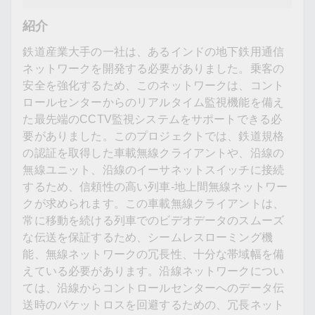
紹介
鉄道産業大手の一社は、あるインドの地下鉄用通信
ネットワークを開発する必要がありました。乗客の
安全を強化するため、このネットワークは、コント
ロールセンターからのリアルタイム監視機能を備え
た最先端のCCTV監視システムをサポートできる必
要がありました。このプロジェクトでは、鉄道規格
の認証を取得した車載無線クライアントや、沿線の
無線ユニット、沿線のイーサネットスイッチに接続
するため、信頼性の高い列車-地上間無線ネットワー
クが求められます。この車載無線クライアントは、
常に移動を続ける列車でのビデオデータのスムーズ
な伝送を保証するため、シームレスローミング機
能、無線ネットワークの冗長性、十分な帯域幅を備
えている必要があります。沿線ネットワークについ
ては、沿線からコントロールセンターへのデータ伝
送時のパケットロスを回避するための、冗長ネット