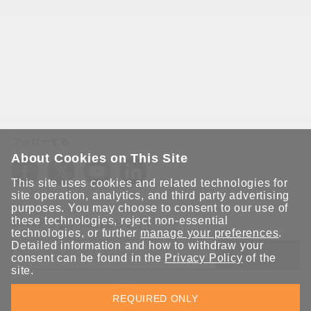
フォローする
About Cookies on This Site
This site uses cookies and related technologies for
site operation, analytics, and third party advertising
purposes. You may choose to consent to our use of
these technologies, reject non-essential
Moxaとつながり続けましょう！
technologies, or further
manage your preferences
.
Detailed information and how to withdraw your
送信
consent can be found in the
Privacy Policy
of the
site.
Moxaソリューションの最新アップデートにサインアップしま
REQUIRED ONLY
す。 Moxaではプライバシーを尊重しており、メールを他の人と