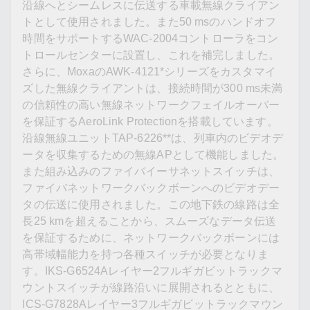
沿線へとシームレスに伝送する車載無線クライアン
トとして使用されました。また50 msのハンドオフ
時間をサポートするWAC-2004コントローラをコン
トロールセンターに設置し、これを補完しました。
さらに、MoxaのAWK-4121*シリーズをカスタマイ
ズした無線クライアントは、接続時間が300 ms未満
の信頼性の高い無線ネットワークフェイルオーバー
を保証するAeroLink Protectionを搭載しています。
沿線無線ユニットTAP-6226**は、列車内のビデオデ
ータを収集するための無線APとして機能しました。
また組み込みのファイバイーサネットスイッチは、
ファイバネットワークバックボーンへのビデオデー
タの伝送に使用されました。この地下鉄の線路は全
長25 kmを超えることから、スムーズなデータ伝送
を保証するために、ネットワークバックボーンには
高帯域幅能力を持つ各種スイッチが必要となりま
す。IKS-G6524Aレイヤー2フルギガビットラックマ
ウントスイッチが線路沿いに展開されるとともに、
ICS-G7828Aレイヤー3フルギガビットラックマウン