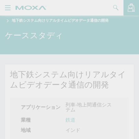
地下鉄システム向けリアルタイムビデオデータ通信の開発
製品
ケーススタディ
ソリューション
バッグを見る
サポート
購入方法
地下鉄システム向けリアルタイ
Moxaについて
ムビデオデータ通信の開発
お問い合わせ
列車-地上間通信シス
パートナー・ゾーン
アプリケーション
テム
業種
鉄道
My Moxa
地域
インド