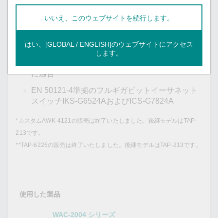
ニズム（300 ms以下）を提供
いいえ、このウェブサイトを続行します。
屋外アプリケーション用のIP68等級の製品
-40～75°Cの広範な動作温度範囲（Tモデル）
はい、[GLOBAL / ENGLISH]のウェブサイトにアクセス
TAP-6226**無線ユニットとAWK-4121*シリーズ
します。
の無線クライアントがEN 50155規格の関連部分
に適合
EN 50121-4準拠のフルギガビットイーサネット
スイッチIKS-G6524AおよびICS-G7824A
*カスタムAWK-4121の販売は終了いたしました。後継モデルはTAP-
213です。
**TAP-6226の販売は終了いたしました。後継モデルはTAP-213です。
使用した製品
WAC-2004 シリーズ