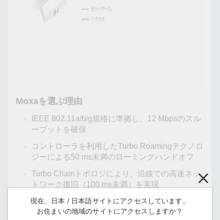
Moxaを選ぶ理由
IEEE 802.11a/b/g規格に準拠し、12 Mbpsのスル
ープットを確保
コントローラを利用したTurbo Roamingテクノロ
ジーによる50 ms未満のローミングハンドオフ
Turbo Chainトポロジにより、沿線での高速ネッ
トワーク復旧（100 ms未満）を実現
AeroLink Protectionが列車-地上間ネットワーク
現在、日本 / 日本語サイトにアクセスしています。
お住まいの地域のサイトにアクセスしますか？
通信用無線ネットワークフェイルオーバーメカ