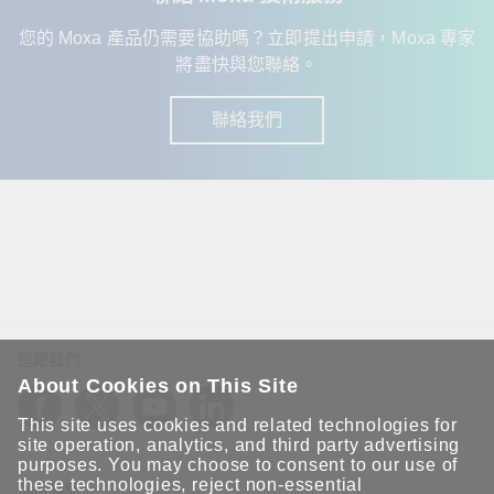
您的 Moxa 產品仍需要協助嗎？立即提出申請，Moxa 專家
將盡快與您聯絡。
聯絡我們
追蹤我們
About Cookies on This Site
This site uses cookies and related technologies for
site operation, analytics, and third party advertising
purposes. You may choose to consent to our use of
these technologies, reject non-essential
保持聯繫