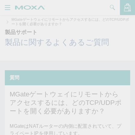
MGateゲートウェイにリモートからアクセスするには、どのTCP/UDPポ
製品
ートを開く必要がありますか？
製品サポート
ソリューション
バッグを見る
製品に関するよくあるご質問
サポート
購入方法
Moxaについて
質問
お問い合わせ
MGateゲートウェイにリモートから
アクセスするには、どのTCP/UDPポ
パートナー・ゾーン
ートを開く必要がありますか？
My Moxa
MGateはNATルーターの内側に配置されていて、プ
ライベートIPを使用しています。