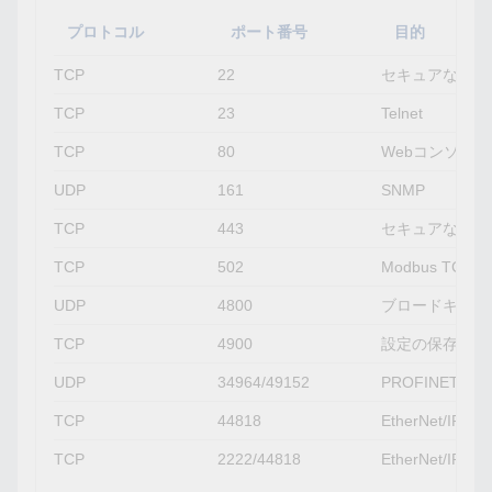
プロトコル
ポート番号
目的
TCP
22
セキュアなTeln
TCP
23
Telnet
TCP
80
Webコンソール
UDP
161
SNMP
TCP
443
セキュアなWeb
TCP
502
Modbus TCP
UDP
4800
ブロードキャス
TCP
4900
設定の保存、フ
UDP
34964/49152
PROFINETポ
TCP
44818
EtherNet/IP接
TCP
2222/44818
EtherNet/I