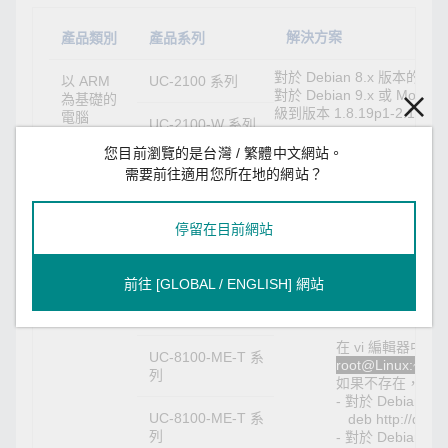
解決方案
產品類別
產品系列
對於 Debian 8.x 版本的
以 ARM
UC-2100 系列
對於 Debian 9.x 或 Mo
為基礎的
級到版本 1.8.19p1-2.1+de
電腦
UC-2100-W 系列
解決方案 1：從 Moxa 
您目前瀏覽的是台灣 / 繁體中文網站。
UC-3100 系列
需要前往適用您所在地的網站？
步驟一：更新 apt 資
root@Linux:~$ ap
UC-5100 系列
停留在目前網站
步驟二：安裝 SUDO 
UC-8100 系列
root@Linux:~$ apt
前往 [GLOBAL / ENGLISH] 網站
注：debian.m
UC-8100A-ME-T 系
Debian 儲存庫是
列
在 vi 編輯器中開啟 mox
UC-8100-ME-T 系
root@Linux:~$ vi /
列
如果不存在，請將下面一行加
- 對於 Debian 8.
UC-8100-ME-T 系
deb http://debian.m
列
- 對於 Debian 9.x