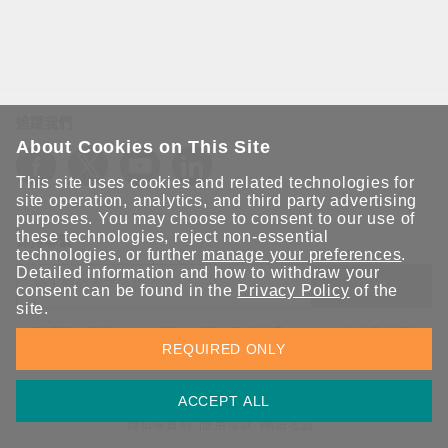
追蹤我們
About Cookies on This Site
This site uses cookies and related technologies for
site operation, analytics, and third party advertising
purposes. You may choose to consent to our use of
these technologies, reject non-essential
保持聯繫
technologies, or further
manage your preferences
.
Detailed information and how to withdraw your
送出
consent can be found in the
Privacy Policy
of the
site.
立即訂閱以獲得 Moxa 解決方案的最新消息。Moxa 非常重視您的
REQUIRED ONLY
隱私權，我們絕不會將您的電子郵件提供給任何人。
ACCEPT ALL
資訊安全聲明
請勿分享我的個人資訊
COOKIE 偏好設定
隱私權聲明
使用條款
網站地圖