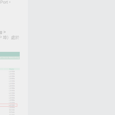
ort。
g >
P 埠）處於