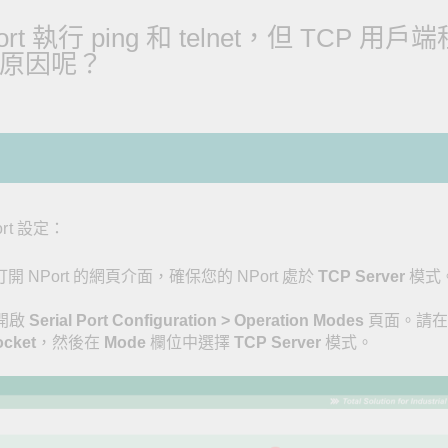
全設備
活動
IP 攝影機和影像伺服器
執行 ping 和 telnet，但 TCP 用戶
麼原因呢？
t 設定：
打開 NPort 的網頁介面，確保您的 NPort 處於
TCP Server
模式
請開啟
Serial Port Configuration > Operation Modes
頁面。請在
ocket
，然後在
Mode
欄位中選擇
TCP Server
模式。