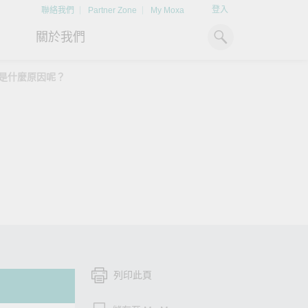
登入
聯絡我們
Partner Zone
My Moxa
關於我們
t。這是什麼原因呢？
工業電腦
熱門話題
資源下載
x86 電腦
文件資料庫
ARM 電腦
案例研究
Moxa 人才小聯盟系統
強化 OT 網路安全
掌握綠能脈動
平板電腦
技術專文資料庫
統）
如同美國職棒聯盟的人才育
閱讀更多網路安全專文以掌握
探索 BESS（電池儲
更潔
成，我們發展 Moxa 人才小聯
專家對工業網路安全的見解與
如何引領能源轉型，
IIoT 閘道器
影片庫
盟系統，透過這樣培育人才的
實用建議，為 OT 系統打造更
淨、更永續的能源環
模式，帶領同仁從小聯盟升上
堅實的防護力。
了解詳情
系統軟體
大聯盟，躍上國際舞台。
了解詳情
了解詳情
列印此頁