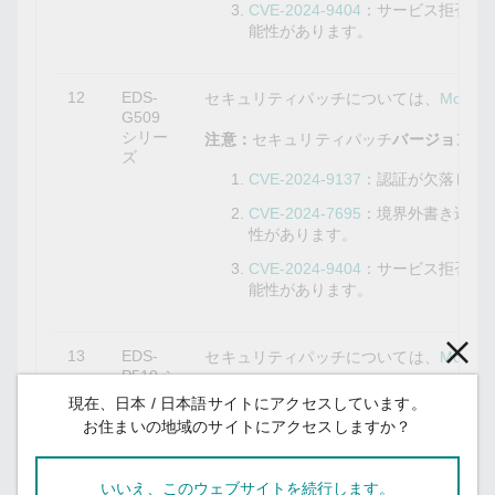
CVE-2024-9404
：サービス拒否の
能性があります。
12
EDS-
セキュリティパッチについては、
Mox
G509
シリー
注意：
セキュリティパッチ
バージョン3.10
ズ
CVE-2024-9137
：認証が欠落して
CVE-2024-7695
：境界外書き込み
性があります。
CVE-2024-9404
：サービス拒否の
能性があります。
13
EDS-
セキュリティパッチについては、
Mox
P510 シ
リーズ
注意：
セキュリティパッチ
バージョン3.11
現在、日本 / 日本語サイトにアクセスしています。
お住まいの地域のサイトにアクセスしますか？
CVE-2024-9137
：認証が欠落して
CVE-2024-7695
：境界外書き込み
いいえ、このウェブサイトを続行します。
性があります。