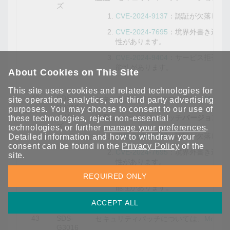
ズ
CVE-2024-9137
：認証が欠落して
CVE-2024-7695
：境界外書き込み
性があります。
CVE-2024-9404
：サービス拒否の
能性があります。
About Cookies on This Site
This site uses cookies and related technologies for
42
SDS-
セキュリティパッチについては、
Mox
site operation, analytics, and third party advertising
G3010
purposes. You may choose to consent to our use of
シリー
注意：
セキュリティパッチ
バージョン3.0
these technologies, reject non-essential
ズ
technologies, or further
manage your preferences
.
CVE-2024-9137
：認証が欠落して
Detailed information and how to withdraw your
consent can be found in the
Privacy Policy
of the
CVE-2024-7695
：境界外書き込み
site.
性があります。
REQUIRED ONLY
CVE-2024-9404
：サービス拒否の
能性があります。
ACCEPT ALL
43
SDS-
セキュリティパッチについては、
Mox
G3016