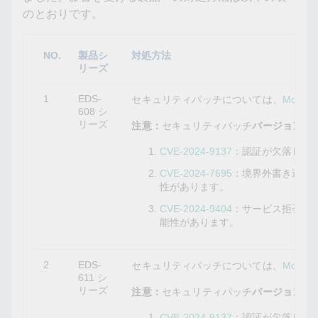
のとおりです。
NO.
製品シ
対処方法
リーズ
1
EDS-
セキュリティパッチについては、
Mox
608 シ
リーズ
注意：
セキュリティパッチ
バージョン3.12
CVE-2024-9137
：認証が欠落して
CVE-2024-7695
：境界外書き込み
性があります。
CVE-2024-9404
：サービス拒否の
能性があります。
2
EDS-
セキュリティパッチについては、
Mox
611 シ
リーズ
注意：
セキュリティパッチ
バージョン3.12
CVE-2024-9137
：認証が欠落して