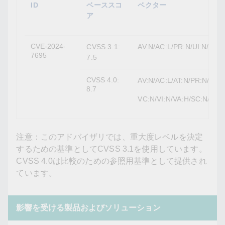
ID
ベーススコ
ベクター
ア
CVE-2024-
CVSS 3.1:
AV:N/AC:L/PR:N/UI:N/S:U/
7695
7.5
CVSS 4.0:
AV:N/AC:L/AT:N/PR:N/UI:N
8.7
VC:N/VI:N/VA:H/SC:N/SI:N
注意：このアドバイザリでは、重大度レベルを決定
するための基準としてCVSS 3.1を使用しています。
CVSS 4.0は比較のための参照用基準として提供され
ています。
影響を受ける製品およびソリューション