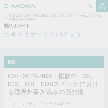
CVE-2024-7695：複数のEDS、ICS、IKS、SDSスイッチにおける境界
製品
外書き込みの脆弱性
製品サポート
バッグを見る
ソリューション
セキュリティアドバイザリ
サポート
購入方法
概要
Moxaについて
CVE-2024-7695：複数のEDS、
お問い合わせ
ICS、IKS、SDSスイッチにおけ
る境界外書き込みの脆弱性
パートナー・ゾーン
My Moxa
アドバイザリーID: MPSA-240163