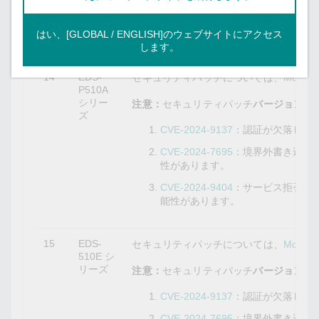
CVE-2024-9404
：サービス拒否の
はい、[GLOBAL / ENGLISH]のウェブサイトにアクセス
能性があります。
します。
14
EDS-
セキュリティパッチについては、
Mox
P510A
シリー
注意：
セキュリティパッチ
バージョン3.11
ズ
CVE-2024-9137
：認証が欠落して
CVE-2024-7695
：境界外書き込み
性があります。
CVE-2024-9404
：サービス拒否の
能性があります。
15
EDS-
セキュリティパッチについては、
Mox
510E シ
リーズ
注意：
セキュリティパッチ
バージョン5.5.
CVE-2024-9137
：認証が欠落して
CVE-2024-7695
：境界外書き込み