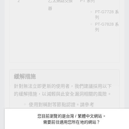
2
乙太網路交換
PT 系列
器
PT-G7728 系
列
PT-G7828 系
列
緩解措施
針對無法立即更新的使用者，我們建議採用以下
的緩解措施，以減輕與此安全漏洞相關的風險。
使用對稱對等節點認證。請參考
NTP.org：
您目前瀏覽的是台灣 / 繁體中文網站。
https://www.ntp.org/support/securitynotice/ntpb
需要前往適用您所在地的網站？